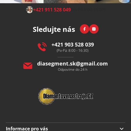
Z
+421 911 528 049
(Po-Pá 8:00-15:00)
á
p
Facebook
Instagram
Sledujte nás
a
t
í
+421 903 528 039
(Po-Pá: 8:00 - 16:30)
diasegment.sk
@
gmail.com
Odpovíme do 24 h
Informace pro vás