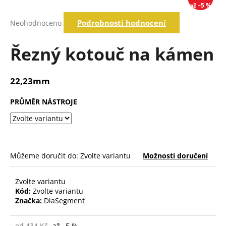
až –5 %
a
Průměrné
j
Podrobnosti hodnocení
Neohodnoceno
hodnocení
í
produktu
je
Řezný kotouč na kámen
t
0,0
?
z
5
22,23mm
hvězdiček.
PRŮMĚR NÁSTROJE
Hledat
D
o
Můžeme doručit do:
Zvolte variantu
Možnosti doručení
p
o
Zvolte variantu
r
Kód:
Zvolte variantu
u
Značka:
DiaSegment
č
u
od 434 Kč
až –5 %