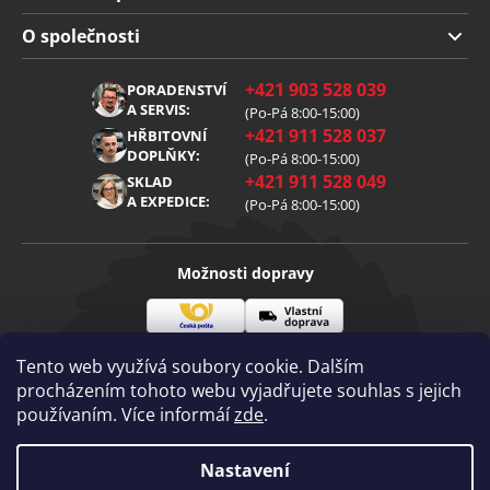
Doprava a platba
O společnosti
Obchodní podmínky
O nás
+421 903 528 039
PORADENSTVÍ
Reklamace
Kariéra
A SERVIS:
(Po-Pá 8:00-15:00)
+421 911 528 037
Zpracování osobních údajů
HŘBITOVNÍ
Blog
DOPLŇKY:
(Po-Pá 8:00-15:00)
Cookies
Kontakt
+421 911 528 049
SKLAD
A EXPEDICE:
(Po-Pá 8:00-15:00)
Možnosti dopravy
Česká
Vlastní
Možnosti platby
pošta
doprava
Tento web využívá soubory cookie. Dalším
procházením tohoto webu vyjadřujete souhlas s jejich
používaním. Více informáí
zde
.
Visa
Mastercard
Dobírka
Copyright 2026
Nastavení
Diamantovenastroje.cz
. Všechna práva