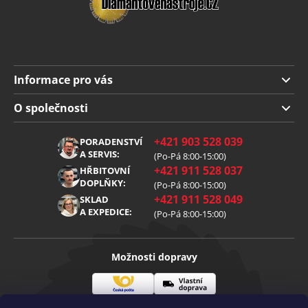
Informace pro vás
Doprava a platba
O společnosti
Obchodní podmínky
O nás
+421 903 528 039
PORADENSTVÍ
Reklamace
Kariéra
A SERVIS:
(Po-Pá 8:00-15:00)
+421 911 528 037
Zpracování osobních údajů
HŘBITOVNÍ
Blog
DOPLŇKY:
(Po-Pá 8:00-15:00)
Cookies
Kontakt
+421 911 528 049
SKLAD
A EXPEDICE:
(Po-Pá 8:00-15:00)
Možnosti dopravy
Česká
Vlastní
Možnosti platby