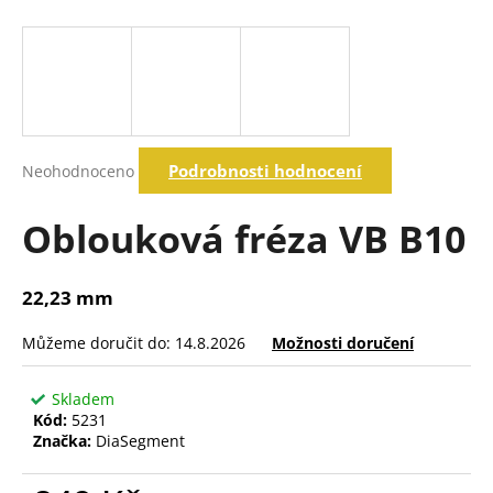
a
j
í
t
?
Průměrné
Podrobnosti hodnocení
Neohodnoceno
hodnocení
produktu
je
Oblouková fréza VB B10
Hledat
0,0
z
5
22,23 mm
hvězdiček.
D
o
Můžeme doručit do:
14.8.2026
Možnosti doručení
p
o
Skladem
r
Kód:
5231
u
Značka:
DiaSegment
č
u