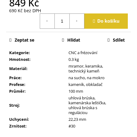
849 Kč
j
e
690 Kč bez DPH
m
Měrná
Do košíku
cena:
e
Zeptat se
Hlídat
Sdílet
Kategorie
:
CNC a frézování
Hmotnost
:
0.3 kg
mramor, keramika,
Materiál
:
technický kameň
Práce
:
na sucho, na mokro
Profese
:
kameník, obkladač
Průměr
:
100 mm
uhlová brúska,
kamenárska leštička,
Stroj
:
uhlová brúska s
reguláciou
Uchycení
:
22,23 mm
Zrnitost
:
#30