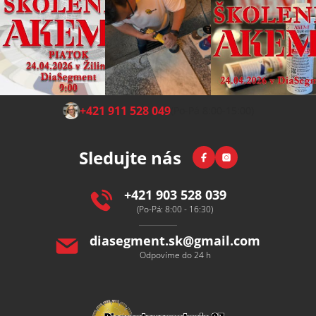
Z
+421 911 528 049
(Po-Pá 8:00-15:00)
á
p
Facebook
Instagram
Sledujte nás
a
t
í
+421 903 528 039
(Po-Pá: 8:00 - 16:30)
diasegment.sk
@
gmail.com
Odpovíme do 24 h