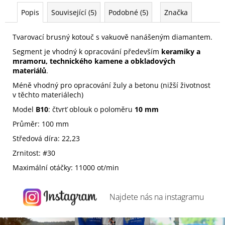
Popis
Související (5)
Podobné (5)
Značka
Tvarovací brusný kotouč s vakuově nanášeným diamantem.
Segment je vhodný k opracování především
keramiky a
mramoru, technického kamene a obkladových
materiálů
.
Méně vhodný pro opracování žuly a betonu (nižší životnost
v těchto materiálech)
Model
B10
: čtvrť oblouk o poloměru
10 mm
Průměr: 100 mm
Středová díra: 22,23
Zrnitost: #30
Maximální otáčky: 11000 ot/min
Najdete nás na
instagramu