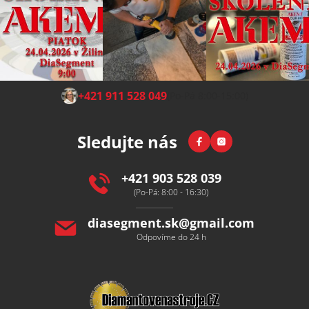
Z
+421 911 528 049
(Po-Pá 8:00-15:00)
á
p
Facebook
Instagram
Sledujte nás
a
t
í
+421 903 528 039
(Po-Pá: 8:00 - 16:30)
diasegment.sk
@
gmail.com
Odpovíme do 24 h