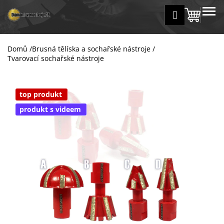
K
Přejít
MENU
Přihlášení
na
Nákup
o
Zpět
Zpět
obsah
š
košík
í
Domů
/
Brusná tělíska a sochařské nástroje
/
C
k
Tvarovací sochařské nástroje
o
p
o
top produkt
t
produkt s videem
ř
e
b
u
j
e
t
e
n