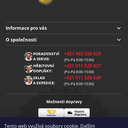
Informace pro vás
Doprava a platba
O společnosti
Obchodní podmínky
O nás
+421 903 528 039
PORADENSTVÍ
Reklamace
Kariéra
A SERVIS:
(Po-Pá 8:00-15:00)
+421 911 528 037
Zpracování osobních údajů
HŘBITOVNÍ
Blog
DOPLŇKY:
(Po-Pá 8:00-15:00)
Cookies
Kontakt
+421 911 528 049
SKLAD
A EXPEDICE:
(Po-Pá 8:00-15:00)
Možnosti dopravy
Česká
Vlastní
Možnosti platby
pošta
doprava
Tento web využívá soubory cookie. Dalším