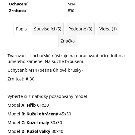
Uchycení
:
M14
Zrnitost
:
#30
Popis
Související (5)
Podobné (3)
Videa (1)
Značka
Tvarovací - sochařské nástroje na opracování přírodního a
umělého kamene. Na suché broušení
Uchycení: M14 (běžné úhlové brusky)
Zrnitost: # 30
Vyberte si z nabídky požadovaný model
Model
A: Hřib
61x30
Model
B: Kužel obrácený
45x30
Model
C: Kužel malý
30x30
Model
D: Kužel velký
30x40