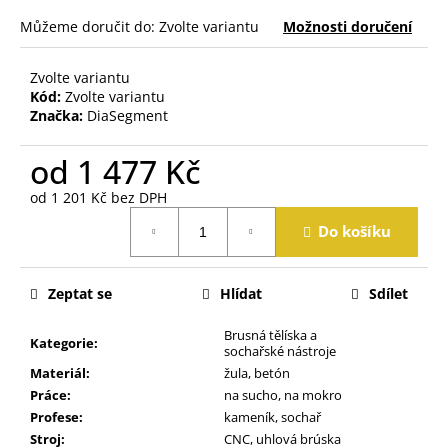
j
Můžeme doručit do:
Zvolte variantu
Možnosti doručení
e
m
e
Zvolte variantu
Kód:
Zvolte variantu
Značka:
DiaSegment
od
1 477 Kč
od
1 201 Kč
bez DPH
Měrná
Do košíku
cena:
Zeptat se
Hlídat
Sdílet
Brusná tělíska a
Kategorie
:
sochařské nástroje
Materiál
:
žula, betón
Práce
:
na sucho, na mokro
Profese
:
kameník, sochař
Stroj
:
CNC, uhlová brúska