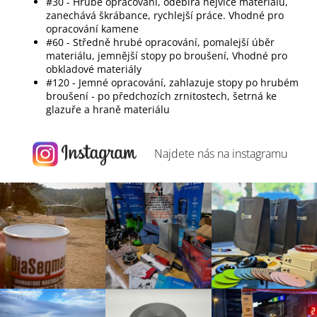
#30 - Hrubé opracování, odebírá nejvíce materiálu,
zanechává škrábance, rychlejší práce. Vhodné pro
opracování kamene
#60 - Středně hrubé opracování, pomalejší úběr
materiálu, jemnější stopy po broušení, Vhodné pro
obkladové materiály
#120 - Jemné opracování, zahlazuje stopy po hrubém
broušení - po předchozích zrnitostech, šetrná ke
glazuře a hraně materiálu
Najdete nás na
instagramu