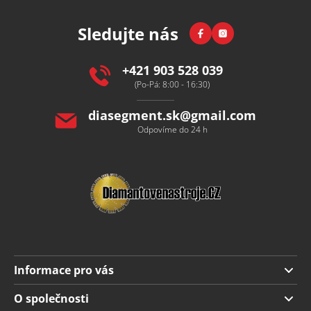
p
Facebook
Instagram
Sledujte nás
a
t
í
+421 903 528 039
(Po-Pá: 8:00 - 16:30)
diasegment.sk
@
gmail.com
Odpovíme do 24 h
Informace pro vás
Doprava a platba
O společnosti