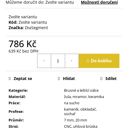
j
Můžeme doručit do:
Zvolte variantu
Možnosti doručení
e
m
Zvolte variantu
e
Kód:
Zvolte variantu
Značka:
DiaSegment
786 Kč
639 Kč bez DPH
Měrná
Do košíku
cena:
Zeptat se
Hlídat
Sdílet
Kategorie
:
Brusné a leštící válce
Materiál
:
žula, mramor, keramika
Práce
:
na sucho
kameník, obkladač,
Profese
:
sochař
Průměr
:
7 mm, 20 mm
Stroj
:
CNC, uhlová brúska