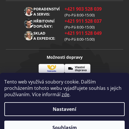
Obchodní podmínky
O nás
+421 903 528 039
PORADENSTVÍ
Reklamace
Kariéra
A SERVIS:
(Po-Pá 8:00-15:00)
+421 911 528 037
Zpracování osobních údajů
HŘBITOVNÍ
Blog
DOPLŇKY:
(Po-Pá 8:00-15:00)
Cookies
Kontakt
+421 911 528 049
SKLAD
A EXPEDICE:
(Po-Pá 8:00-15:00)
Možnosti dopravy
Česká
Vlastní
Možnosti platby
pošta
doprava
Tento web využívá soubory cookie. Dalším
procházením tohoto webu vyjadřujete souhlas s jejich
používaním. Více informáí
zde
.
Visa
Mastercard
Dobírka
Copyright 2026
Nastavení
Diamantovenastroje.cz
. Všechna práva
vyhrazena.
Vytvořil Shoptet
|
mime digital
Souhlasím