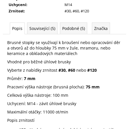
Uchycení
:
M14
Zrnitost
:
#30, #60, #120
Popis
Související (5)
Podobné (5)
Značka
Brusné stopky se využívají k broušení nebo opracování děr
a otvorů až do hloubky 75 mm v žule, mramoru, nebo
keramice a obkladových materiálech
Vhodné pro běžné úhlové brusky
Vyberte z nabídky zrnitost
#30, #60
nebo
#120
Průměr:
7 mm
Pracovní výška nástroje (brusná plocha):
75 mm
Celková výška nástroje: 100 mm
Uchycení: M14 - závit úhlové brusky
Maximální otáčky: 11000 ot/min
Popis zrnitostí