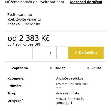
j
Můžeme doručit do:
Zvolte variantu
Možnosti doručení
e
m
Zvolte variantu
e
Kód:
Zvolte variantu
Značka:
Euro Masiv
od
2 383 Kč
od
1 937 Kč
bez DPH
Měrná
Do košíku
cena:
Zeptat se
Hlídat
Sdílet
Kategorie
:
Unašeče a redukce
125 mm, 150 mm, 100
Průměr
:
mm
Stroj
:
stranová brúska
M30, SL / SF / Bosh,
Uchycení
:
comandulli