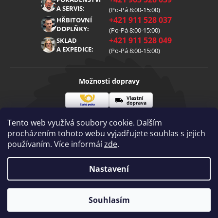
Reklamace
Kariéra
A SERVIS:
(Po-Pá 8:00-15:00)
+421 911 528 037
Zpracování osobních údajů
HŘBITOVNÍ
Blog
DOPLŇKY:
(Po-Pá 8:00-15:00)
Cookies
Kontakt
+421 911 528 049
SKLAD
A EXPEDICE:
(Po-Pá 8:00-15:00)
Možnosti dopravy
Česká
Vlastní
Možnosti platby
pošta
doprava
Tento web využívá soubory cookie. Dalším
procházením tohoto webu vyjadřujete souhlas s jejich
používaním. Více informáí
zde
.
Visa
Mastercard
Dobírka
Copyright 2026
Nastavení
Diamantovenastroje.cz
. Všechna práva
vyhrazena.
Vytvořil Shoptet
|
mime digital
Souhlasím