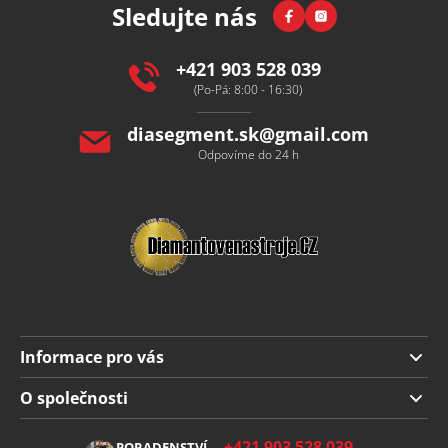
Facebook
Instagram
Sledujte nás
a
t
í
+421 903 528 039
(Po-Pá: 8:00 - 16:30)
diasegment.sk
@
gmail.com
Odpovíme do 24 h
Informace pro vás
Doprava a platba
O společnosti
Obchodní podmínky
O nás
+421 903 528 039
PORADENSTVÍ