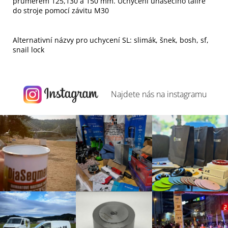
průměrem 125,130 a 150 mm. Uchycení unášecího talíře
do stroje pomocí závitu M30
Alternativní názvy pro uchycení SL: slimák, šnek, bosh, sf,
snail lock
Najdete nás na
instagramu