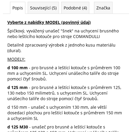
Popis
Související (5)
Podobné (4)
Značka
Vyberte z nabídky MODEL (povinný údaj)
Špičkový, vyvážený unašeč "šnek" na uchycení brusného
nebo leštícího kotouče pro stroje COMANDULLI
Detailně zpracovaný výrobek z jednoho kusu materiálu
(dural).
MODELY:
d 100 mm
- pro brusné a leštící kotouče s průměrem 100
mm a uchycením SL. Uchycení unášecího talíře do stroje
pomocí čtyř šroubů.
d 125 mm
- pro brusné a leštící kotouče s průměrem 125,
130 nebo 150 milimetrů, s uchycením SL. Uchycení
unášecího talíře do stroje pomocí čtyř šroubů.
d 150 mm - unašeč s uchycením 130 mm, ale větší
dosedací plochou pro leštící kotouče s průměrem 150 mm
a uchycením SL
d 125 M30
- unašeč pro brusné a leštící kotouče s