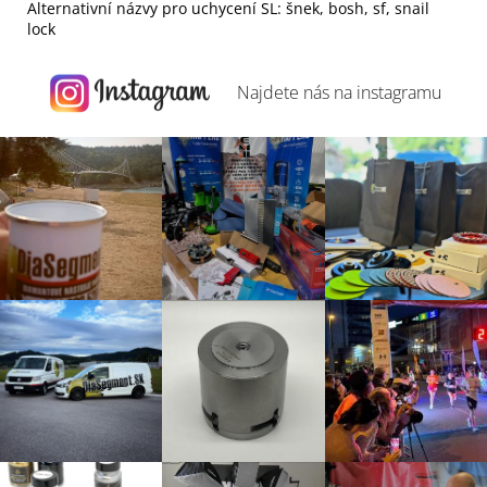
Alternativní názvy pro uchycení SL: šnek, bosh, sf, snail
lock
Najdete nás na
instagramu