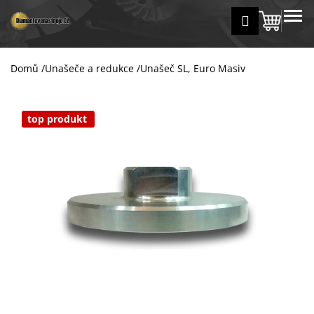
K
Přejít
MENU
Přihlášení
na
Nákup
o
Zpět
Zpět
obsah
š
košík
í
Domů
/
Unašeče a redukce
/
Unašeč SL, Euro Masiv
C
k
o
p
top produkt
o
t
ř
e
b
u
j
e
t
e
n