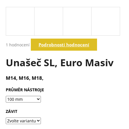
a
j
í
t
?
Průměrné
Podrobnosti hodnocení
1 hodnocení
hodnocení
produktu
je
Unašeč SL, Euro Masiv
Hledat
5,0
z
5
M14, M16, M18,
hvězdiček.
D
o
PRŮMĚR NÁSTROJE
p
o
r
ZÁVIT
u
č
u