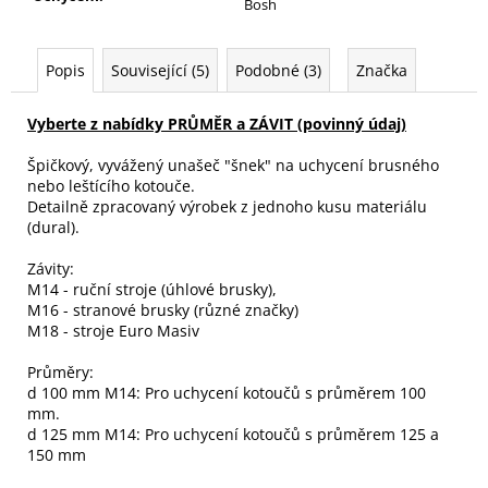
Bosh
Popis
Související (5)
Podobné (3)
Značka
Vyberte z nabídky PRŮMĚR a ZÁVIT (povinný údaj)
Špičkový, vyvážený unašeč "šnek" na uchycení brusného
nebo leštícího kotouče.
Detailně zpracovaný výrobek z jednoho kusu materiálu
(dural).
Závity:
M14 - ruční stroje (úhlové brusky),
M16 - stranové brusky (různé značky)
M18 - stroje Euro Masiv
Průměry:
d 100 mm M14: Pro uchycení kotoučů s průměrem 100
mm.
d 125 mm M14: Pro uchycení kotoučů s průměrem 125 a
150 mm