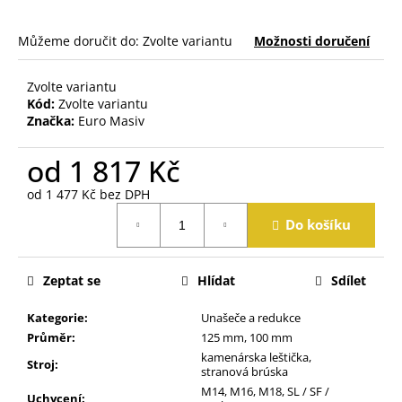
j
e
Můžeme doručit do:
Zvolte variantu
Možnosti doručení
m
e
Zvolte variantu
Kód:
Zvolte variantu
Značka:
Euro Masiv
od
1 817 Kč
od
1 477 Kč
bez DPH
Měrná
Do košíku
cena:
Zeptat se
Hlídat
Sdílet
Kategorie
:
Unašeče a redukce
Průměr
:
125 mm, 100 mm
kamenárska leštička,
Stroj
:
stranová brúska
M14, M16, M18, SL / SF /
Uchycení
: