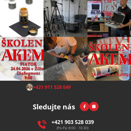
Z
+421 911 528 049
(Po-Pá 8:00-15:00)
á
p
Facebook
Instagram
Sledujte nás
a
t
í
+421 903 528 039
(Po-Pá: 8:00 - 16:30)