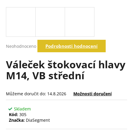
a
j
í
t
?
Průměrné
Podrobnosti hodnocení
Neohodnoceno
hodnocení
produktu
je
Váleček štokovací hlavy
Hledat
0,0
z
M14, VB střední
5
hvězdiček.
D
o
Můžeme doručit do:
14.8.2026
Možnosti doručení
p
o
Skladem
r
Kód:
305
u
Značka:
DiaSegment
č
u