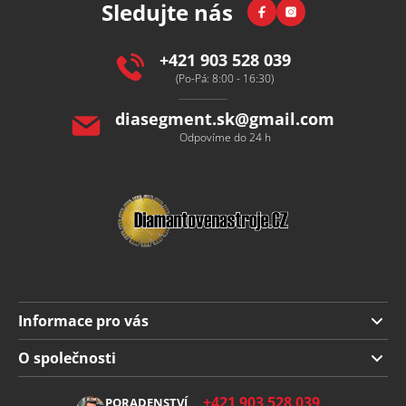
Facebook
Instagram
Sledujte nás
a
t
í
+421 903 528 039
(Po-Pá: 8:00 - 16:30)
diasegment.sk
@
gmail.com
Odpovíme do 24 h
Informace pro vás
Doprava a platba
O společnosti
Obchodní podmínky
O nás
+421 903 528 039
PORADENSTVÍ