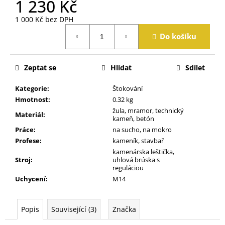
1 230 Kč
j
e
1 000 Kč bez DPH
m
Měrná
Do košíku
e
cena:
Zeptat se
Hlídat
Sdílet
Kategorie
:
Štokování
Hmotnost
:
0.32 kg
žula, mramor, technický
Materiál
:
kameň, betón
Práce
:
na sucho, na mokro
Profese
:
kameník, stavbař
kamenárska leštička,
Stroj
:
uhlová brúska s
reguláciou
Uchycení
:
M14
Popis
Související (3)
Značka