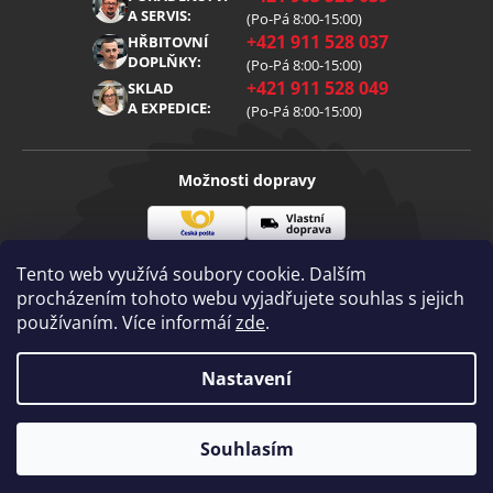
Reklamace
Kariéra
A SERVIS:
(Po-Pá 8:00-15:00)
+421 911 528 037
Zpracování osobních údajů
HŘBITOVNÍ
Blog
DOPLŇKY:
(Po-Pá 8:00-15:00)
Cookies
Kontakt
+421 911 528 049
SKLAD
A EXPEDICE:
(Po-Pá 8:00-15:00)
Možnosti dopravy
Česká
Vlastní
Možnosti platby
pošta
doprava
Tento web využívá soubory cookie. Dalším
procházením tohoto webu vyjadřujete souhlas s jejich
používaním. Více informáí
zde
.
Visa
Mastercard
Dobírka
Copyright 2026
Nastavení
Diamantovenastroje.cz
. Všechna práva
vyhrazena.
Vytvořil Shoptet
|
mime digital
Souhlasím