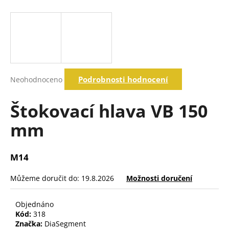
a
j
í
t
?
Průměrné
Podrobnosti hodnocení
Neohodnoceno
hodnocení
produktu
je
Štokovací hlava VB 150
Hledat
0,0
z
mm
5
hvězdiček.
D
o
M14
p
o
Můžeme doručit do:
19.8.2026
Možnosti doručení
r
u
Objednáno
č
Kód:
318
u
Značka:
DiaSegment