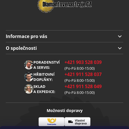
Informace pro vás
Doprava a platba
O společnosti
Obchodní podmínky
O nás
+421 903 528 039
PORADENSTVÍ
Reklamace
Kariéra
A SERVIS:
(Po-Pá 8:00-15:00)
+421 911 528 037
Zpracování osobních údajů
HŘBITOVNÍ
Blog
DOPLŇKY:
(Po-Pá 8:00-15:00)
Cookies
Kontakt
+421 911 528 049
SKLAD
A EXPEDICE:
(Po-Pá 8:00-15:00)
Možnosti dopravy
Česká
Vlastní