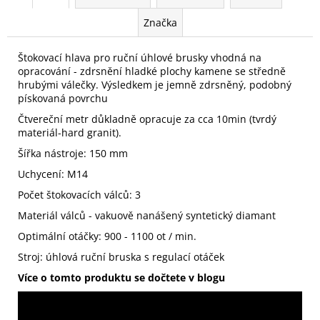
Značka
Štokovací hlava pro ruční úhlové brusky vhodná na
opracování - zdrsnění hladké plochy kamene se středně
hrubými válečky. Výsledkem je jemně zdrsněný, podobný
pískovaná povrchu
Čtvereční metr důkladně opracuje za cca 10min (tvrdý
materiál-hard granit).
Šířka nástroje: 150 mm
Uchycení: M14
Počet štokovacích válců: 3
Materiál válců - vakuově nanášený syntetický diamant
Optimální otáčky: 900 - 1100 ot / min.
Stroj: úhlová ruční bruska s regulací otáček
Více o tomto produktu se dočtete v blogu