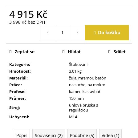
j
e
4 915 Kč
m
3 996 Kč bez DPH
e
Měrná
Do košíku
cena:
Zeptat se
Hlídat
Sdílet
Kategorie
:
Štokování
Hmotnost
:
3.01 kg
Materiál
:
žula, mramor, betón
Práce
:
na sucho, na mokro
Profese
:
kameník, stavbař
Průměr
:
150 mm
uhlová brúska s
Stroj
:
reguláciou
Uchycení
:
M14
Popis
Související (2)
Podobné (5)
Videa (1)