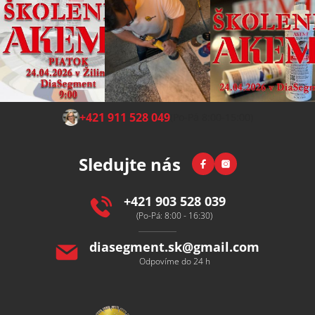
Z
+421 911 528 049
(Po-Pá 8:00-15:00)
á
p
Facebook
Instagram
Sledujte nás
a
t
í
+421 903 528 039
(Po-Pá: 8:00 - 16:30)
diasegment.sk
@
gmail.com
Odpovíme do 24 h