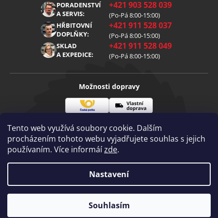
+421 903 528 039
PORADENSTVÍ
Reklamace
Kariéra
A SERVIS:
(Po-Pá 8:00-15:00)
+421 911 528 037
Zpracování osobních údajů
HŘBITOVNÍ
Blog
DOPLŇKY:
(Po-Pá 8:00-15:00)
Cookies
Kontakt
+421 911 528 049
SKLAD
A EXPEDICE:
(Po-Pá 8:00-15:00)
Možnosti dopravy
Česká
Vlastní
Možnosti platby
pošta
doprava
Tento web využívá soubory cookie. Dalším
procházením tohoto webu vyjadřujete souhlas s jejich
používaním. Více informáí
zde
.
Visa
Mastercard
Dobírka
Copyright 2026
Nastavení
Diamantovenastroje.cz
. Všechna práva
vyhrazena.
Vytvořil Shoptet
|
mime digital
Souhlasím