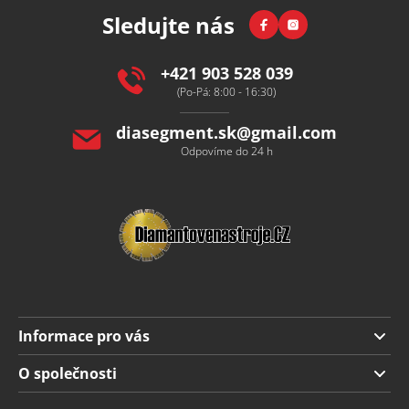
p
Facebook
Instagram
Sledujte nás
a
t
í
+421 903 528 039
(Po-Pá: 8:00 - 16:30)
diasegment.sk
@
gmail.com
Odpovíme do 24 h
Informace pro vás
Doprava a platba
O společnosti
Obchodní podmínky
O nás