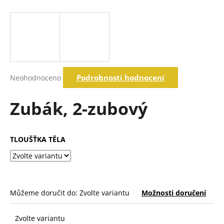
a
j
í
t
?
Průměrné
Podrobnosti hodnocení
Neohodnoceno
hodnocení
produktu
je
Zubák, 2-zubový
Hledat
0,0
z
5
hvězdiček.
TLOUŠŤKA TĚLA
D
o
p
o
r
Můžeme doručit do:
Zvolte variantu
Možnosti doručení
u
č
u
Zvolte variantu