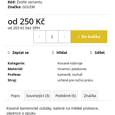
j
Kód:
Zvolte variantu
Značka:
GOLEM
e
m
od
250 Kč
e
od
203 Kč
bez DPH
Měrná
Do košíku
cena:
Zeptat se
Hlídat
Sdílet
Kategorie
:
Kované nástroje
Materiál
:
mramor, pieskovec
Profese
:
kameník, sochař
Stroj
:
určené pre ručnú prácu
Popis
Související (3)
Podobné (5)
Značka
Kované kamenické zubáky, kalené na měkké pískovce,
vápence a opuku