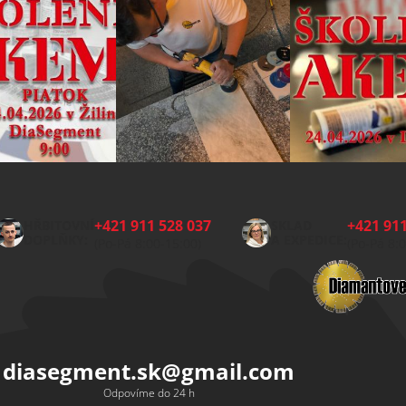
+421 911 528 037
+421 911
HŘBITOVNÍ
SKLAD
DOPLŇKY:
A EXPEDICE:
(Po-Pá 8:00-15:00)
(Po-Pá 8:
diasegment.sk
@
gmail.com
Odpovíme do 24 h