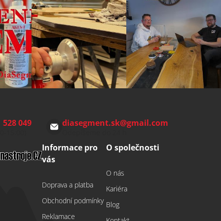
 528 049
diasegment.sk
@
gmail.com
00-15:00)
Odepíšeme do 24 h
Informace pro
O společnosti
vás
O nás
Doprava a platba
Kariéra
Obchodní podmínky
Blog
Reklamace
Kontakt