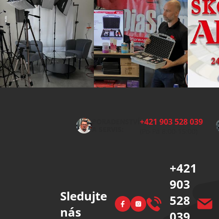
Z
á
p
+421 903 528 039
PORADENSTVÍ
a
A SERVIS:
(Po-Pá 8:00-15:00)
t
í
+421
903
Sledujte
528
Facebook
Instagram
nás
039