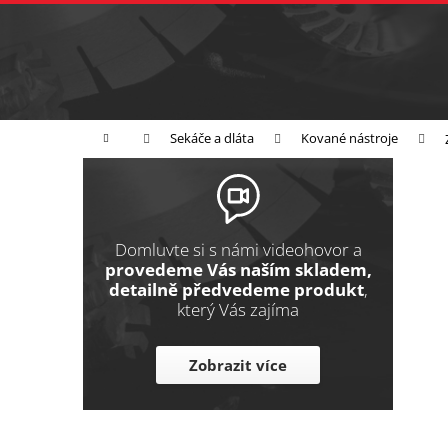
K
Přejít
na
o
Zpět
obsah
do
š
obchodu
í
Broušení
Leštění
Řezání
k
Domů
Sekáče a dláta
Kované nástroje
P
o
s
t
Domluvte si s námi videohovor a
r
provedeme Vás naším skladem,
detailně předvedeme produkt
,
a
který Vás zajíma
n
n
Zobrazit více
í
p
a