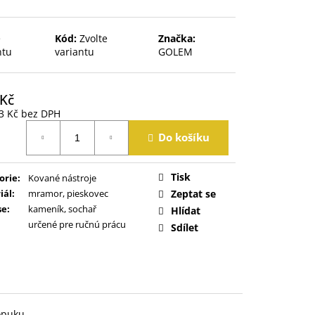
e
Kód:
Zvolte
Značka:
ntu
variantu
GOLEM
 Kč
3 Kč
bez DPH
á
Do košíku
Tisk
orie
:
Kované nástroje
iál
:
mramor, pieskovec
Zeptat se
se
:
kameník, sochař
Hlídat
určené pre ručnú prácu
Sdílet
opuku