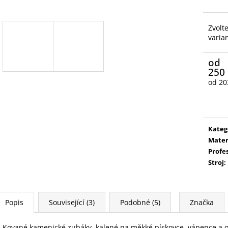
Zvolt
varia
od
250
od
20
Měrn
cena:
Kateg
Mater
Profe
Stroj
:
Popis
Související (3)
Podobné (5)
Značka
Kované kamenické zubáky, kalené na měkké pískovce, vápence a 