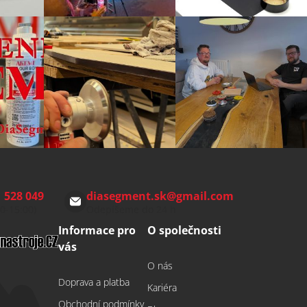
 528 049
diasegment.sk
@
gmail.com
00-15:00)
Odepíšeme do 24 h
Informace pro
O společnosti
vás
O nás
Doprava a platba
Kariéra
Obchodní podmínky