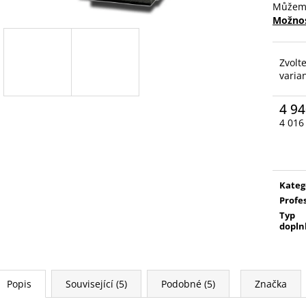
Můžeme
Možnos
Zvolt
varia
4 94
4 016
Měrn
cena:
Kateg
Profe
Typ
dopln
Popis
Související (5)
Podobné (5)
Značka