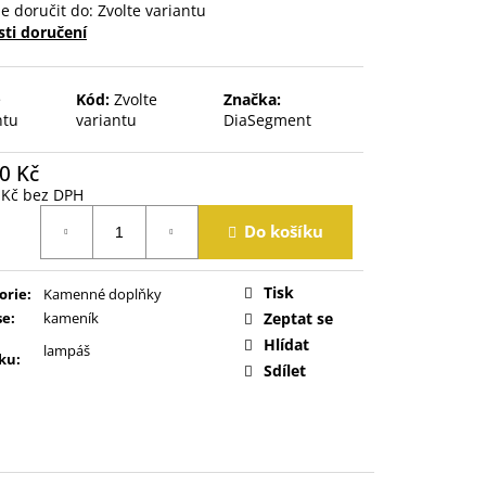
 doručit do:
Zvolte variantu
ti doručení
e
Kód:
Zvolte
Značka:
ntu
variantu
DiaSegment
0 Kč
 Kč bez DPH
á
Do košíku
Tisk
orie
:
Kamenné doplňky
se
:
kameník
Zeptat se
Hlídat
lampáš
ku
:
Sdílet