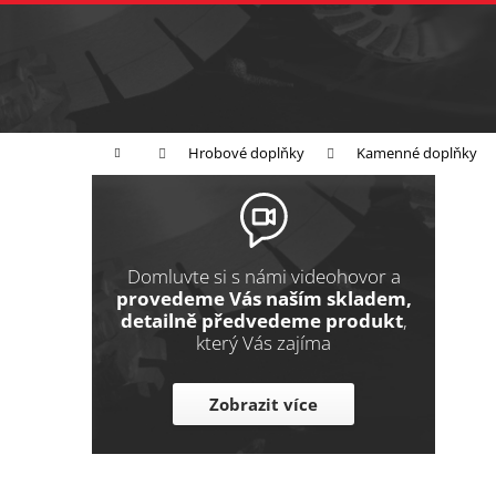
K
Přejít
na
o
Zpět
obsah
do
š
obchodu
í
Broušení
Leštění
Řezání
k
Domů
Hrobové doplňky
Kamenné doplňky
P
o
s
t
Domluvte si s námi videohovor a
r
provedeme Vás naším skladem,
detailně předvedeme produkt
,
a
který Vás zajíma
n
n
Zobrazit více
í
p
a