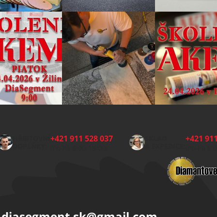
+421 911 528 037
+421 911
HŘBITOVNÍ
SKLAD
DOPLŇKY:
A EXPEDICE:
(Po-Pá 8:00-15:00)
(Po-Pá 8:
diasegment.sk
@
gmail.com