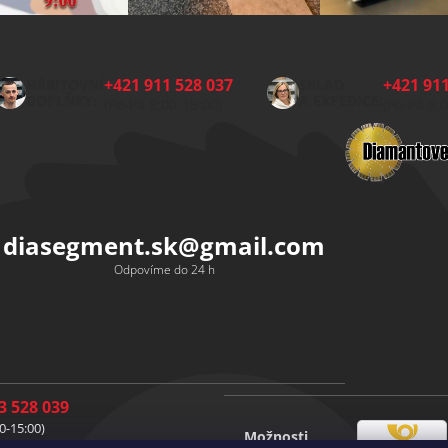
+421 911 528 037
+421 911
HŘBITOVNÍ
SKLAD
DOPLŇKY:
A EXPEDICE:
(Po-Pá 8:00-15:00)
(Po-Pá 8:
diasegment.sk
@
gmail.com
Odpovíme do 24 h
3 528 039
0-15:00)
Možnosti