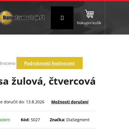
Přihlášení
Nákupní košík
NC a frézování
Brusné a leštící válce
Štokování
rné
Podrobnosti hodnocení
dnoceno
ení
tu
sa žulová, čtvercová
ek.
 doručit do:
13.8.2026
Možnosti doručení
ladem
Kód:
5027
Značka:
DiaSegment