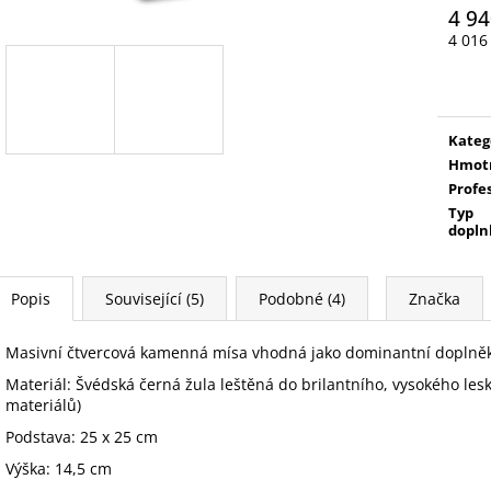
4 94
4 016
Měrn
cena:
Kateg
Hmot
Profe
Typ
dopln
Popis
Související (5)
Podobné (4)
Značka
Masivní čtvercová kamenná mísa vhodná jako dominantní doplně
Materiál: Švédská černá žula leštěná do brilantního, vysokého les
materiálů)
Podstava: 25 x 25 cm
Výška: 14,5 cm