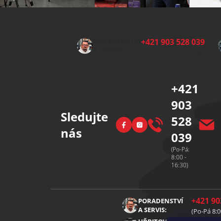
Z
á
p
+421 903 528 039
PORADENSTVÍ
a
A SERVIS:
(Po-Pá 8:00-15:00)
t
í
+421
903
Sledujte
528
Facebook
Instagram
nás
039
(Po-Pá:
8:00 -
16:30)
+421 90
PORADENSTVÍ
A SERVIS:
(Po-Pá 8:0