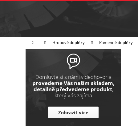
K
Přejít
na
o
Zpět
obsah
do
š
obchodu
í
Broušení
Leštění
Řezání
k
Domů
Hrobové doplňky
Kamenné doplňky
P
o
s
t
Domluvte si s námi videohovor a
r
provedeme Vás naším skladem,
detailně předvedeme produkt
,
a
který Vás zajíma
n
n
Zobrazit více
í
p
a