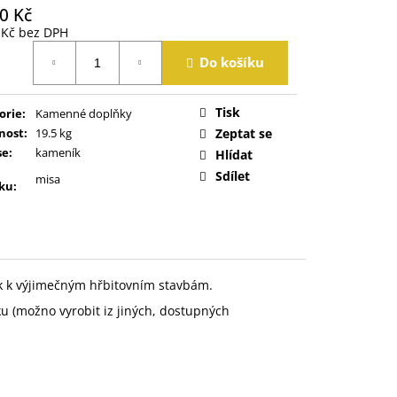
0 Kč
 Kč bez DPH
á
Do košíku
Tisk
orie
:
Kamenné doplňky
nost
:
19.5 kg
Zeptat se
se
:
kameník
Hlídat
Sdílet
misa
ku
:
k k výjimečným hřbitovním stavbám.
ku (možno vyrobit iz jiných, dostupných