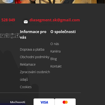
 528 049
diasegment.sk
@
gmail.com
00-15:00)
Odepíšeme do 24 h
Informace pro
O společnosti
vás
O nás
Doprava a platba
Kariéra
Obchodní podmínky
Blog
Reklamace
Kontakt
Zpracování osobních
údajů
Cookies
Možnosti