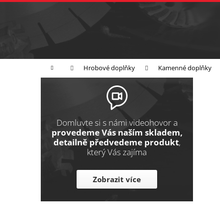
K
Přejít
na
o
Zpět
obsah
do
š
obchodu
í
Broušení
Leštění
Řezání
k
Domů
Hrobové doplňky
Kamenné doplňky
P
o
s
t
Domluvte si s námi videohovor a
r
provedeme Vás naším skladem,
detailně předvedeme produkt
,
a
který Vás zajíma
n
n
Zobrazit více
í
p
a