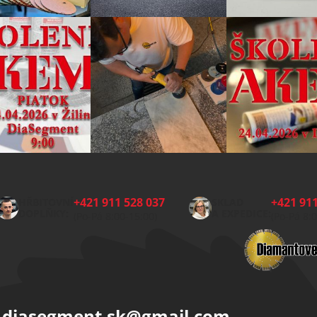
+421 911 528 037
+421 911
HŘBITOVNÍ
SKLAD
DOPLŇKY:
A EXPEDICE:
(Po-Pá 8:00-15:00)
(Po-Pá 8:
diasegment.sk
@
gmail.com