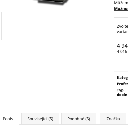
Můžeme
Možnos
Zvolt
varia
4 94
4 016
Měrn
cena:
Kateg
Profe
Typ
dopln
Popis
Související (5)
Podobné (5)
Značka