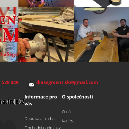
 528 049
diasegment.sk
@
gmail.com
00-15:00)
Odepíšeme do 24 h
Informace pro
O společnosti
vás
O nás
Doprava a platba
Kariéra
Obchodní podmínky