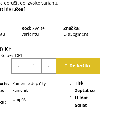
 doručit do:
Zvolte variantu
ti doručení
e
Kód:
Zvolte
Značka:
ntu
variantu
DiaSegment
0 Kč
 Kč bez DPH
á
Do košíku
Tisk
orie
:
Kamenné doplňky
se
:
kameník
Zeptat se
Hlídat
lampáš
ku
:
Sdílet