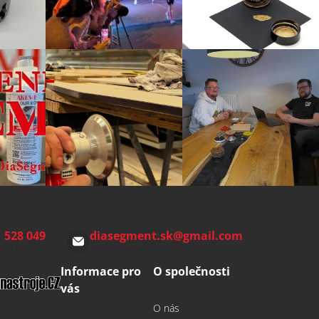
 528 049
diasegment.sk
@
gmail.com
00-15:00)
Odepíšeme do 24 h
Informace pro
O společnosti
vás
O nás