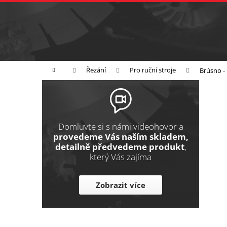
K
Přejít
na
o
Zpět
obsah
do
š
obchodu
í
Broušení
Leštění
Řezání
k
Domů
Řezání
Pro ruční stroje
Brúsno -
P
o
s
t
Domluvte si s námi videohovor a
r
provedeme Vás naším skladem,
detailně předvedeme produkt
,
a
který Vás zajíma
n
n
Zobrazit více
í
p
a