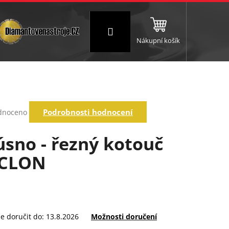
Přihlášení
Nákupní košík
NC a frézování
Brusné a leštící válce
Štokování
rné
Podrobnosti hodnocení
dnoceno
ení
tu
úsno - řezný kotouč
CLON
ek.
 doručit do:
13.8.2026
Možnosti doručení