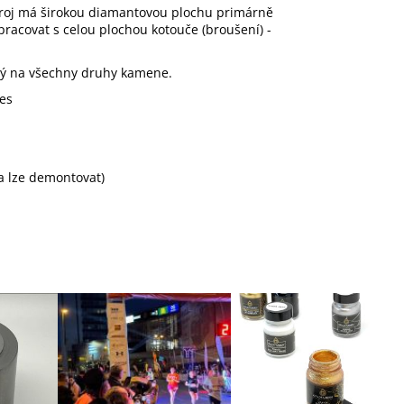
troj má širokou diamantovou plochu primárně
racovat s celou plochou kotouče (broušení) -
dný na všechny druhy kamene.
res
a lze demontovat)