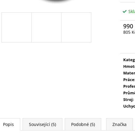
Sk
990
805 K
Měrn
cena:
Kateg
Hmot
Mater
Práce
Profe
Prům
Stroj
:
Uchyc
Popis
Související (5)
Podobné (5)
Značka