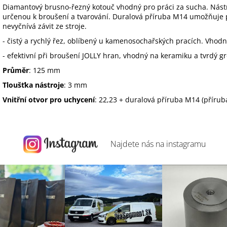
Diamantový brusno-řezný kotouč vhodný pro práci za sucha. Nás
určenou k broušení a tvarování. Duralová příruba M14 umožňuje p
nevyčnívá závit ze stroje.
- čistý a rychlý řez, oblíbený u kamenosochařských pracích. Vho
- efektivní při broušení JOLLY hran, vhodný na keramiku a tvrdý g
Průměr
: 125 mm
Tloušťka nástroje
: 3 mm
Vnitřní otvor pro uchycení
: 22,23 + duralová příruba M14 (přírub
Najdete nás na
instagramu