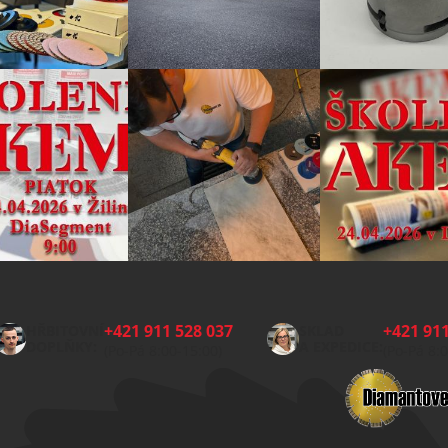
+421 911 528 037
+421 911
HŘBITOVNÍ
SKLAD
DOPLŇKY:
A EXPEDICE:
(Po-Pá 8:00-15:00)
(Po-Pá 8: