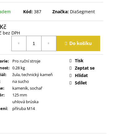
ladem
Kód:
387
Značka:
DiaSegment
 Kč
č bez DPH
á
Do košíku
Tisk
orie
:
Pro ruční stroje
nost
:
0.28 kg
Zeptat se
iál
:
žula, technický kameň
Hlídat
:
na sucho
Sdílet
se
:
kameník, sochař
ěr
:
125 mm
uhlová brúska
ení
:
příruba M14