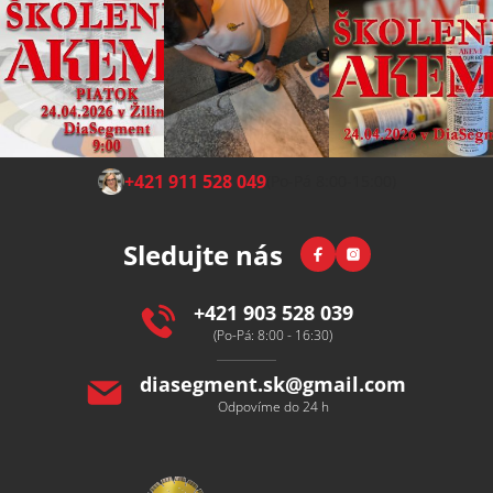
Z
+421 911 528 049
(Po-Pá 8:00-15:00)
á
p
Facebook
Instagram
Sledujte nás
a
t
í
+421 903 528 039
(Po-Pá: 8:00 - 16:30)
diasegment.sk
@
gmail.com
Odpovíme do 24 h