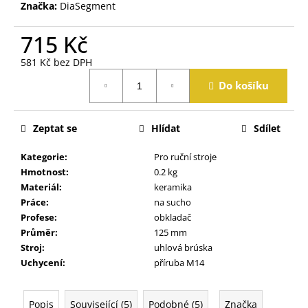
j
Značka:
DiaSegment
e
m
715 Kč
e
581 Kč bez DPH
Měrná
Do košíku
cena:
Zeptat se
Hlídat
Sdílet
Kategorie
:
Pro ruční stroje
Hmotnost
:
0.2 kg
Materiál
:
keramika
Práce
:
na sucho
Profese
:
obkladač
Průměr
:
125 mm
Stroj
:
uhlová brúska
Uchycení
:
příruba M14
Popis
Související (5)
Podobné (5)
Značka