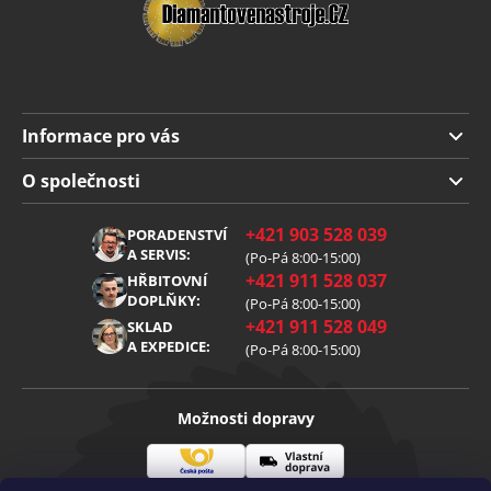
Informace pro vás
Doprava a platba
O společnosti
Obchodní podmínky
O nás
+421 903 528 039
PORADENSTVÍ
Reklamace
Kariéra
A SERVIS:
(Po-Pá 8:00-15:00)
+421 911 528 037
Zpracování osobních údajů
HŘBITOVNÍ
Blog
DOPLŇKY:
(Po-Pá 8:00-15:00)
Cookies
Kontakt
+421 911 528 049
SKLAD
A EXPEDICE:
(Po-Pá 8:00-15:00)
Možnosti dopravy
Česká
Vlastní