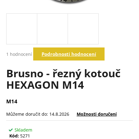
a
j
í
t
?
Průměrné
Podrobnosti hodnocení
1 hodnocení
hodnocení
produktu
Hledat
je
Brusno - řezný kotouč
5,0
z
HEXAGON M14
5
D
hvězdiček.
o
p
M14
o
r
Můžeme doručit do:
14.8.2026
Možnosti doručení
u
č
Skladem
u
Kód:
5271