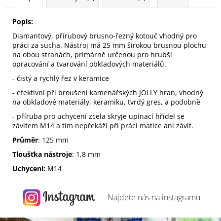
Popis:
Diamantový, přírubový brusno-řezný kotouč vhodný pro
práci za sucha. Nástroj má 25 mm širokou brusnou plochu
na obou stranách, primárně určenou pro hrubší
opracování a tvarování obkladových materiálů.
- čistý a rychlý řez v keramice
- efektivní při broušení kamenářských JOLLY hran, vhodný
na obkladové materiály, keramiku, tvrdý gres, a podobně
- příruba pro uchycení zcela skryje upínací hřídel se
závitem M14 a tím nepřekáží při práci matice ani závit.
Průměr
: 125 mm
Tloušťka nástroje
: 1,8 mm
Uchycení:
M14
Najdete nás na
instagramu