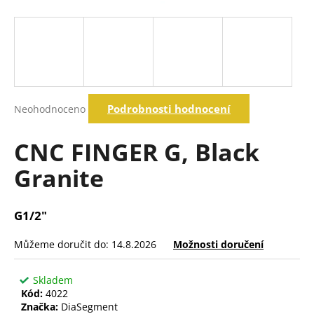
a
j
í
t
?
Průměrné
Podrobnosti hodnocení
Neohodnoceno
hodnocení
produktu
je
CNC FINGER G, Black
Hledat
0,0
z
Granite
5
hvězdiček.
D
o
G1/2"
p
o
Můžeme doručit do:
14.8.2026
Možnosti doručení
r
u
Skladem
č
Kód:
4022
u
Značka:
DiaSegment