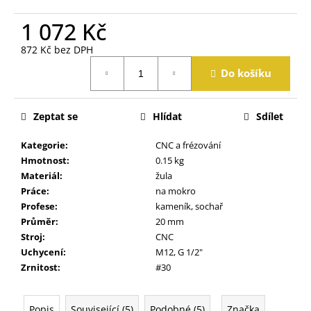
j
e
1 072 Kč
m
872 Kč bez DPH
e
Měrná
Do košíku
cena:
Zeptat se
Hlídat
Sdílet
Kategorie
:
CNC a frézování
Hmotnost
:
0.15 kg
Materiál
:
žula
Práce
:
na mokro
Profese
:
kameník, sochař
Průměr
:
20 mm
Stroj
:
CNC
Uchycení
:
M12, G 1/2"
Zrnitost
:
#30
Popis
Související (5)
Podobné (5)
Značka