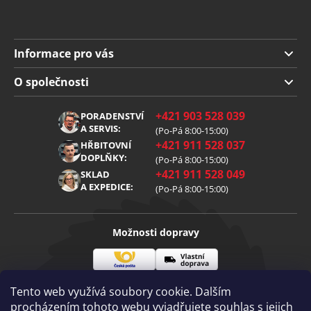
Informace pro vás
Doprava a platba
O společnosti
Obchodní podmínky
O nás
+421 903 528 039
PORADENSTVÍ
Reklamace
Kariéra
A SERVIS:
(Po-Pá 8:00-15:00)
+421 911 528 037
Zpracování osobních údajů
HŘBITOVNÍ
Blog
DOPLŇKY:
(Po-Pá 8:00-15:00)
Cookies
Kontakt
+421 911 528 049
SKLAD
A EXPEDICE:
(Po-Pá 8:00-15:00)
Možnosti dopravy
Česká
Vlastní
Možnosti platby
pošta
doprava
Tento web využívá soubory cookie. Dalším
procházením tohoto webu vyjadřujete souhlas s jejich