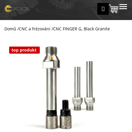
K
Přejít
MENU
Přihlášení
na
Nákup
o
Zpět
Zpět
obsah
š
košík
í
Domů
/
CNC a frézování
/
CNC FINGER G, Black Granite
C
k
o
p
top produkt
o
t
ř
e
b
u
j
e
t
e
n