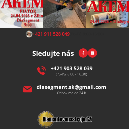
Z
+421 911 528 049
(Po-Pá 8:00-15:00)
á
p
Facebook
Instagram
Sledujte nás
a
t
í
+421 903 528 039
(Po-Pá: 8:00 - 16:30)
diasegment.sk
@
gmail.com
Odpovíme do 24 h