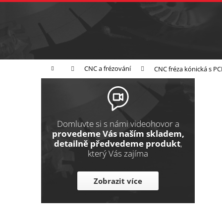
K
Přejít
na
o
Zpět
obsah
do
š
obchodu
í
Broušení
Leštění
Řezání
k
Domů
CNC a frézování
CNC fréza kónická s P
P
o
s
t
Domluvte si s námi videohovor a
r
provedeme Vás naším skladem,
detailně předvedeme produkt
,
a
který Vás zajíma
n
n
Zobrazit více
í
p
a