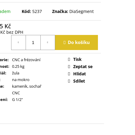
ladem
Kód:
5237
Značka:
DiaSegment
5 Kč
 Kč bez DPH
á
Do košíku
Tisk
orie
:
CNC a frézování
nost
:
0.25 kg
Zeptat se
iál
:
žula
Hlídat
:
na mokro
Sdílet
se
:
kameník, sochař
CNC
ení
:
G 1/2"