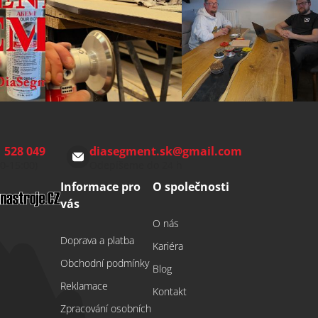
 528 049
diasegment.sk
@
gmail.com
00-15:00)
Odepíšeme do 24 h
Informace pro
O společnosti
vás
O nás
Doprava a platba
Kariéra
Obchodní podmínky
Blog
Reklamace
Kontakt
Zpracování osobních