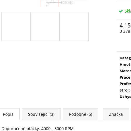
Sk
4 15
3 378
Měrn
cena:
Kateg
Hmot
Mater
Práce
Profe
Stroj
:
Uchyc
Popis
Související (3)
Podobné (5)
Značka
Doporučené otáčky: 4000 - 5000 RPM