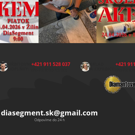
+421 911 528 037
+421 911
HŘBITOVNÍ
SKLAD
DOPLŇKY:
A EXPEDICE:
(Po-Pá 8:00-15:00)
(Po-Pá 8:
diasegment.sk
@
gmail.com
Odpovíme do 24 h