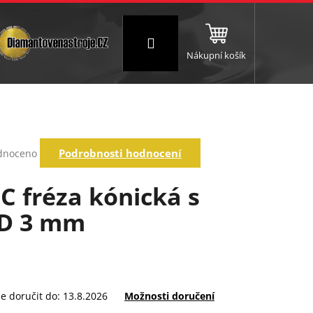
Přihlášení
Nákupní košík
NC a frézování
Brusné a leštící válce
Štokování
rné
Podrobnosti hodnocení
dnoceno
ení
tu
C fréza kónická s
D 3 mm
ek.
 doručit do:
13.8.2026
Možnosti doručení