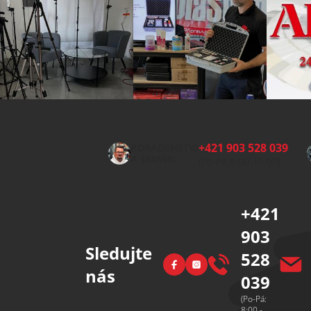
Z
á
p
+421 903 528 039
PORADENSTVÍ
a
A SERVIS:
(Po-Pá 8:00-15:00)
t
í
+421
903
Sledujte
528
Facebook
Instagram
nás
039
(Po-Pá:
8:00 -