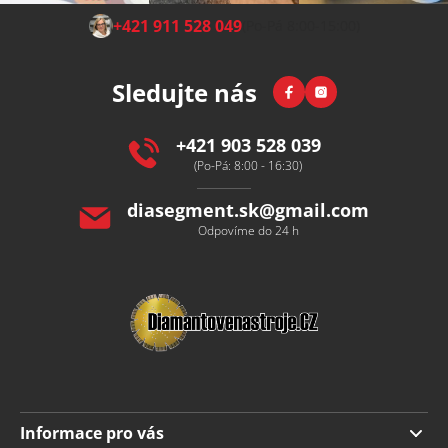
Z
+421 911 528 049
(Po-Pá 8:00-15:00)
á
p
Facebook
Instagram
Sledujte nás
a
t
í
+421 903 528 039
(Po-Pá: 8:00 - 16:30)
diasegment.sk
@
gmail.com
Odpovíme do 24 h
Informace pro vás