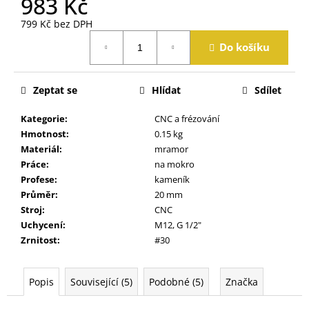
983 Kč
j
e
799 Kč bez DPH
m
Měrná
Do košíku
cena:
e
Zeptat se
Hlídat
Sdílet
Kategorie
:
CNC a frézování
Hmotnost
:
0.15 kg
Materiál
:
mramor
Práce
:
na mokro
Profese
:
kameník
Průměr
:
20 mm
Stroj
:
CNC
Uchycení
:
M12, G 1/2"
Zrnitost
:
#30
Popis
Související (5)
Podobné (5)
Značka