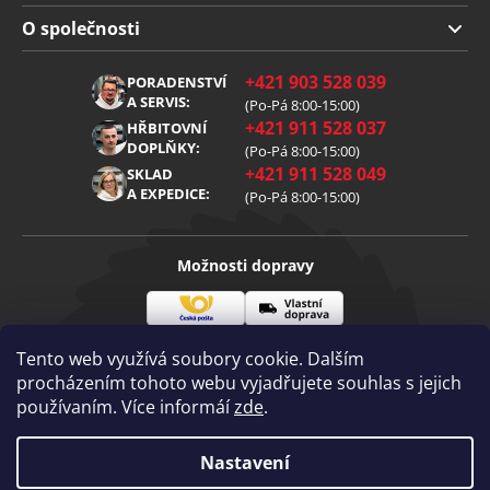
Doprava a platba
O společnosti
Obchodní podmínky
O nás
+421 903 528 039
PORADENSTVÍ
Reklamace
Kariéra
A SERVIS:
(Po-Pá 8:00-15:00)
+421 911 528 037
Zpracování osobních údajů
HŘBITOVNÍ
Blog
DOPLŇKY:
(Po-Pá 8:00-15:00)
Cookies
Kontakt
+421 911 528 049
SKLAD
A EXPEDICE:
(Po-Pá 8:00-15:00)
Možnosti dopravy
Česká
Vlastní
Možnosti platby
pošta
doprava
Tento web využívá soubory cookie. Dalším
procházením tohoto webu vyjadřujete souhlas s jejich
používaním. Více informáí
zde
.
Visa
Mastercard
Dobírka
Copyright 2026
Nastavení
Diamantovenastroje.cz
. Všechna práva