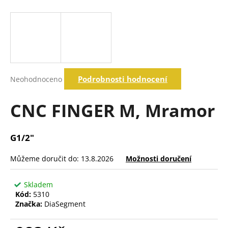
a
j
í
t
?
Průměrné
Podrobnosti hodnocení
Neohodnoceno
hodnocení
produktu
je
CNC FINGER M, Mramor
Hledat
0,0
z
5
G1/2"
hvězdiček.
D
o
Můžeme doručit do:
13.8.2026
Možnosti doručení
p
o
Skladem
r
Kód:
5310
u
Značka:
DiaSegment
č
u