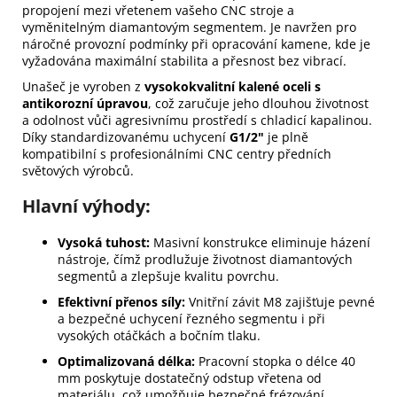
propojení mezi vřetenem vašeho CNC stroje a
vyměnitelným diamantovým segmentem. Je navržen pro
náročné provozní podmínky při opracování kamene, kde je
vyžadována maximální stabilita a přesnost bez vibrací.
Unašeč je vyroben z
vysokokvalitní kalené oceli s
antikorozní úpravou
, což zaručuje jeho dlouhou životnost
a odolnost vůči agresivnímu prostředí s chladicí kapalinou.
Díky standardizovanému uchycení
G1/2"
je plně
kompatibilní s profesionálními CNC centry předních
světových výrobců.
Hlavní výhody:
Vysoká tuhost:
Masivní konstrukce eliminuje házení
nástroje, čímž prodlužuje životnost diamantových
segmentů a zlepšuje kvalitu povrchu.
Efektivní přenos síly:
Vnitřní závit M8 zajišťuje pevné
a bezpečné uchycení řezného segmentu i při
vysokých otáčkách a bočním tlaku.
Optimalizovaná délka:
Pracovní stopka o délce 40
mm poskytuje dostatečný odstup vřetena od
materiálu, což umožňuje bezpečné frézování