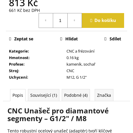
813 Kč
j
e
661 Kč bez DPH
m
Měrná
Do košíku
cena:
e
Zeptat se
Hlídat
Sdílet
Kategorie
:
CNC a frézování
Hmotnost
:
0.16 kg
Profese
:
kameník, sochař
Stroj
:
CNC
Uchycení
:
M12, G 1/2"
Popis
Související (1)
Podobné (4)
Značka
CNC Unašeč pro diamantové
segmenty – G1/2" / M8
Tento robustní ocelový unašeč (adaptér) tvoří klíčové