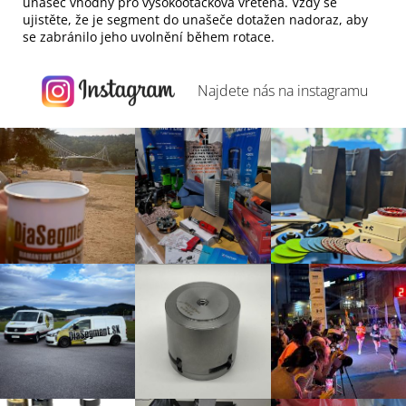
unašeč vhodný pro vysokootáčková vřetena. Vždy se
ujistěte, že je segment do unašeče dotažen nadoraz, aby
se zabránilo jeho uvolnění během rotace.
Najdete nás na
instagramu