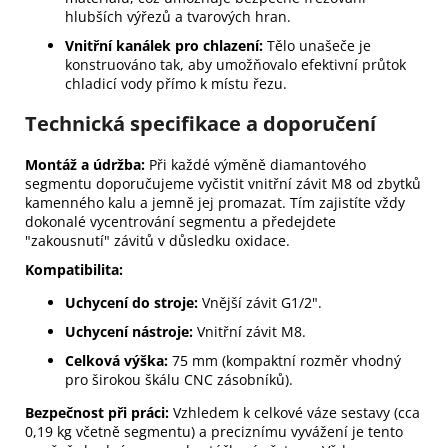
hlubších výřezů a tvarových hran.
Vnitřní kanálek pro chlazení:
Tělo unašeče je
konstruováno tak, aby umožňovalo efektivní průtok
chladicí vody přímo k místu řezu.
Technická specifikace a doporučení
Montáž a údržba:
Při každé výměně diamantového
segmentu doporučujeme vyčistit vnitřní závit M8 od zbytků
kamenného kalu a jemně jej promazat. Tím zajistíte vždy
dokonalé vycentrování segmentu a předejdete
"zakousnutí" závitů v důsledku oxidace.
Kompatibilita:
Uchycení do stroje:
Vnější závit G1/2".
Uchycení nástroje:
Vnitřní závit M8.
Celková výška:
75 mm (kompaktní rozměr vhodný
pro širokou škálu CNC zásobníků).
Bezpečnost při práci:
Vzhledem k celkové váze sestavy (cca
0,19 kg včetně segmentu) a preciznímu vyvážení je tento