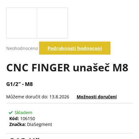
a
j
í
t
?
Průměrné
Podrobnosti hodnocení
Neohodnoceno
hodnocení
produktu
je
CNC FINGER unašeč M8
Hledat
0,0
z
5
G1/2" - M8
hvězdiček.
D
o
Můžeme doručit do:
13.8.2026
Možnosti doručení
p
o
Skladem
r
Kód:
106150
u
Značka:
DiaSegment
č
u