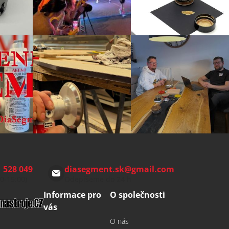
 528 049
diasegment.sk
@
gmail.com
00-15:00)
Odepíšeme do 24 h
Informace pro
O společnosti
vás
O nás