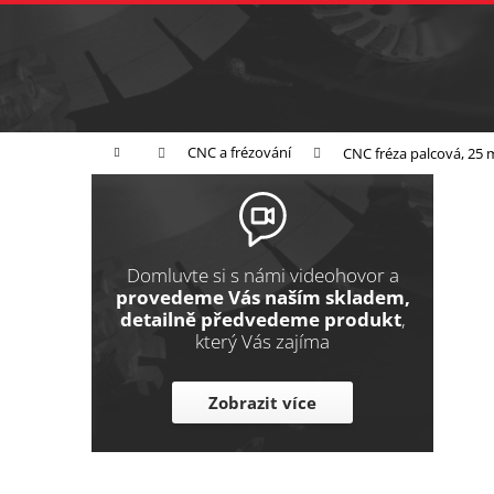
K
Přejít
na
o
Zpět
obsah
do
š
obchodu
í
Broušení
Leštění
Řezání
k
Domů
CNC a frézování
CNC fréza palcová, 25
P
o
s
t
Domluvte si s námi videohovor a
r
provedeme Vás naším skladem,
detailně předvedeme produkt
,
a
který Vás zajíma
n
n
Zobrazit více
í
p
a