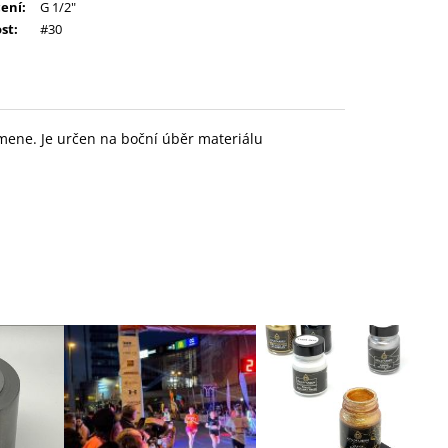
ení
:
G 1/2"
ost
:
#30
mene. Je určen na boční úběr materiálu