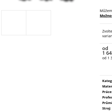
Můžeme
Možnos
Zvolt
varia
od
1 64
od
1 
Měrn
cena:
Kateg
Mater
Práce
Profe
Prům
Stroj
: