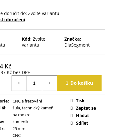
 doručit do:
Zvolte variantu
ti doručení
e
Kód:
Zvolte
Značka:
ntu
variantu
DiaSegment
4 Kč
337 Kč
bez DPH
á
Do košíku
Tisk
orie
:
CNC a frézování
iál
:
žula, technický kameň
Zeptat se
:
na mokro
Hlídat
se
:
kameník
Sdílet
ěr
:
25 mm
CNC