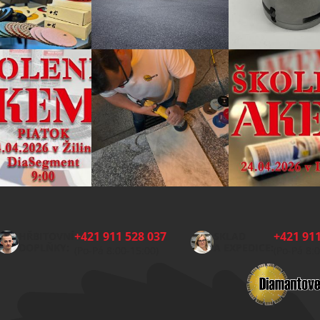
+421 911 528 037
+421 911
HŘBITOVNÍ
SKLAD
DOPLŇKY:
A EXPEDICE:
(Po-Pá 8:00-15:00)
(Po-Pá 8: