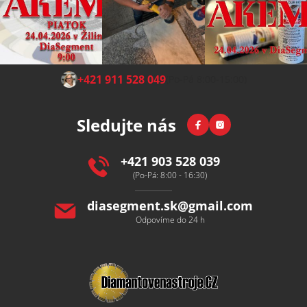
Z
+421 911 528 049
(Po-Pá 8:00-15:00)
á
p
Facebook
Instagram
Sledujte nás
a
t
í
+421 903 528 039
(Po-Pá: 8:00 - 16:30)
diasegment.sk
@
gmail.com
Odpovíme do 24 h