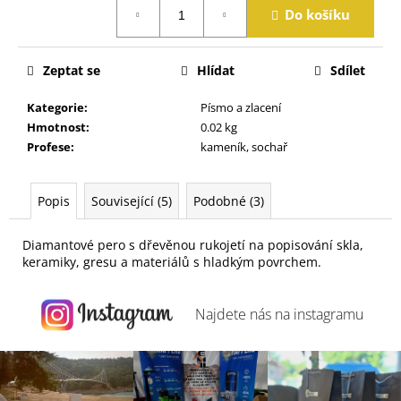
Měrná
j
Do košíku
cena:
e
m
e
Zeptat se
Hlídat
Sdílet
Kategorie
:
Písmo a zlacení
Hmotnost
:
0.02 kg
Profese
:
kameník, sochař
Popis
Související (5)
Podobné (3)
Diamantové pero s dřevěnou rukojetí na popisování skla,
keramiky, gresu a materiálů s hladkým povrchem.
Najdete nás na
instagramu