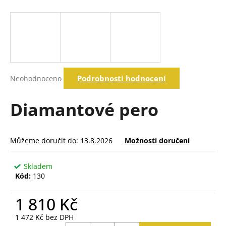
a
j
í
t
?
Průměrné
Podrobnosti hodnocení
Neohodnoceno
hodnocení
produktu
je
Diamantové pero
Hledat
0,0
z
5
hvězdiček.
Můžeme doručit do:
13.8.2026
Možnosti doručení
D
o
p
Skladem
o
Kód:
130
r
u
1 810 Kč
č
1 472 Kč bez DPH
u