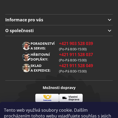
Informace pro vás
Doprava a platba
O společnosti
Obchodní podmínky
O nás
+421 903 528 039
PORADENSTVÍ
Reklamace
Kariéra
A SERVIS:
(Po-Pá 8:00-15:00)
+421 911 528 037
Zpracování osobních údajů
HŘBITOVNÍ
Blog
DOPLŇKY:
(Po-Pá 8:00-15:00)
Cookies
Kontakt
+421 911 528 049
SKLAD
A EXPEDICE:
(Po-Pá 8:00-15:00)
Možnosti dopravy
Česká
Vlastní
Možnosti platby
pošta
doprava
Tento web využívá soubory cookie. Dalším
procházením tohoto webu vyjadřujete souhlas s jejich