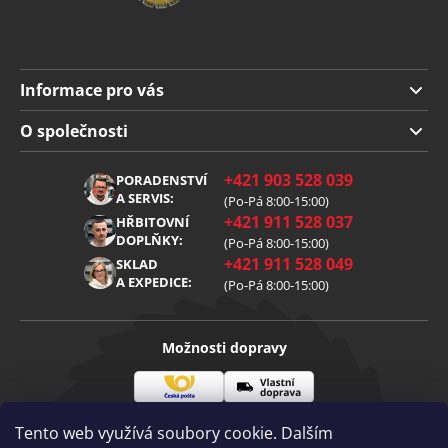
Informace pro vás
Doprava a platba
O společnosti
Obchodní podmínky
O nás
+421 903 528 039
PORADENSTVÍ
Reklamace
Kariéra
A SERVIS:
(Po-Pá 8:00-15:00)
+421 911 528 037
Zpracování osobních údajů
HŘBITOVNÍ
Blog
DOPLŇKY:
(Po-Pá 8:00-15:00)
Cookies
Kontakt
+421 911 528 049
SKLAD
A EXPEDICE:
(Po-Pá 8:00-15:00)
Možnosti dopravy
Česká
Vlastní
Možnosti platby
pošta
doprava
Tento web využívá soubory cookie. Dalším