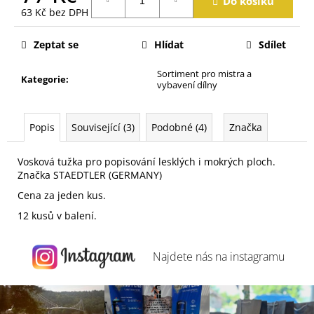
Do košíku
j
63 Kč bez DPH
e
Měrná
m
cena:
Zeptat se
Hlídat
Sdílet
e
Sortiment pro mistra a
Kategorie
:
vybavení dílny
Popis
Související (3)
Podobné (4)
Značka
Vosková tužka pro popisování lesklých i mokrých ploch.
Značka STAEDTLER (GERMANY)
Cena za jeden kus.
12 kusů v balení.
Najdete nás na
instagramu