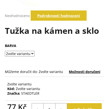
a
j
Průměrné
Podrobnosti hodnocení
Neohodnoceno
í
hodnocení
produktu
t
je
Tužka na kámen a sklo
?
0,0
z
5
hvězdiček.
BARVA
Hledat
D
Můžeme doručit do:
Zvolte variantu
Možnosti doručení
o
p
o
Zvolte variantu
Kód:
Zvolte variantu
r
Značka:
STAEDTLER
u
č
77 Kč
u