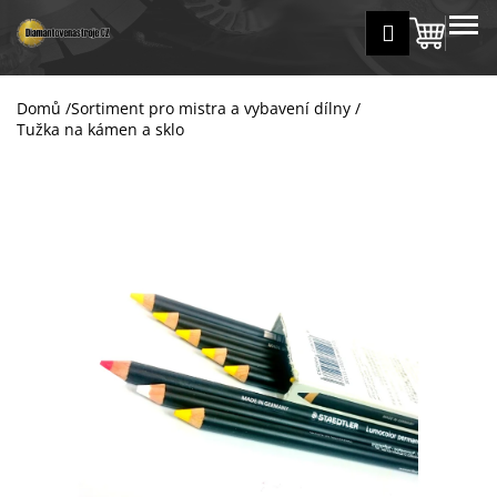
K
Přejít
MENU
Přihlášení
na
Nákup
o
Zpět
Zpět
obsah
š
košík
í
Domů
/
Sortiment pro mistra a vybavení dílny
/
C
k
Tužka na kámen a sklo
o
p
o
t
ř
e
b
u
j
e
t
e
n