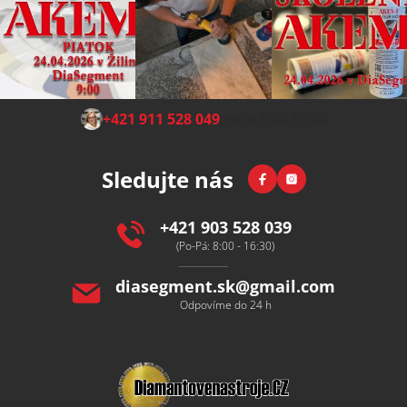
Z
+421 911 528 049
(Po-Pá 8:00-15:00)
á
p
Facebook
Instagram
Sledujte nás
a
t
í
+421 903 528 039
(Po-Pá: 8:00 - 16:30)
diasegment.sk
@
gmail.com
Odpovíme do 24 h