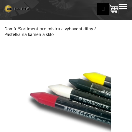
K
Přejít
MENU
Přihlášení
na
Nákup
o
Zpět
Zpět
obsah
š
košík
í
Domů
/
Sortiment pro mistra a vybavení dílny
/
C
k
Pastelka na kámen a sklo
o
p
o
t
ř
e
b
u
j
e
t
e
n