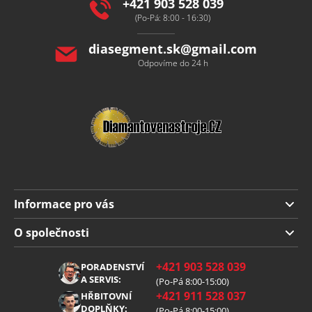
í
+421 903 528 039
(Po-Pá: 8:00 - 16:30)
diasegment.sk
@
gmail.com
Odpovíme do 24 h
Informace pro vás
Doprava a platba
O společnosti
Obchodní podmínky
O nás
+421 903 528 039
PORADENSTVÍ
Reklamace
Kariéra
A SERVIS:
(Po-Pá 8:00-15:00)
+421 911 528 037
Zpracování osobních údajů
HŘBITOVNÍ
Blog
DOPLŇKY:
(Po-Pá 8:00-15:00)