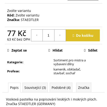
j
e
Zvolte variantu
m
Kód:
Zvolte variantu
e
Značka:
STAEDTLER
77 Kč
Do košíku
63 Kč bez DPH
Měrná
cena:
Zeptat se
Hlídat
Sdílet
Sortiment pro mistra a
Kategorie
:
vybavení dílny
kameník, obkladač,
Profese
:
stavbař, sochař
Popis
Související (3)
Podobné (4)
Značka
Vosková pastelka na popisování lesklých i mokrých ploch.
Značka STAEDTLER (GERMANY)