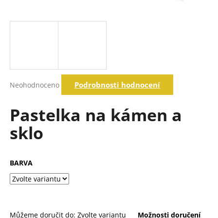
a
j
í
t
?
Průměrné
Podrobnosti hodnocení
Neohodnoceno
hodnocení
produktu
Hledat
je
Pastelka na kámen a
0,0
z
sklo
5
D
hvězdiček.
o
p
BARVA
o
r
u
č
u
Můžeme doručit do:
Zvolte variantu
Možnosti doručení