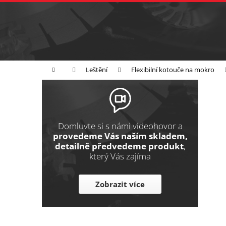
K
Přejít
na
o
Zpět
obsah
do
š
obchodu
í
Broušení
Leštění
Řezání
k
Domů
Leštění
Flexibilní kotouče na mokro
P
o
s
t
Domluvte si s námi videohovor a
r
provedeme Vás naším skladem,
detailně předvedeme produkt
,
a
který Vás zajíma
n
n
Zobrazit více
í
p
a