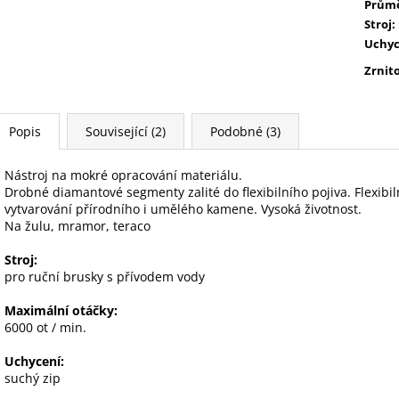
Prům
Stroj
:
Uchyc
Zrnit
Popis
Související (2)
Podobné (3)
Nástroj na mokré opracování materiálu.
Drobné diamantové segmenty zalité do flexibilního pojiva. Flexibi
vytvarování přírodního i umělého kamene. Vysoká životnost.
Na žulu, mramor, teraco
Stroj:
pro ruční brusky s přívodem vody
Maximální otáčky:
6000 ot / min.
Uchycení:
suchý zip