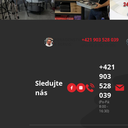
Z
á
p
+421 903 528 039
PORADENSTVÍ
a
A SERVIS:
(Po-Pá 8:00-15:00)
t
í
+421
903
Sledujte
528
Facebook
Instagram
nás
039
(Po-Pá:
8:00 -
16:30)