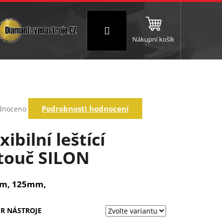
Přihlášení
Nákupní košík
NC a frézování
Brusné a leštící válce
Štokování
rné
Podrobnosti hodnocení
dnoceno
ení
tu
xibilní leštící
touč SILON
ek.
m, 125mm,
R NÁSTROJE