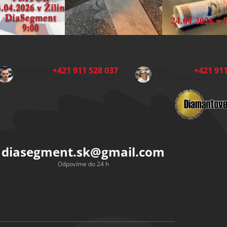
+421 911 528 037
+421 911
HŘBITOVNÍ
SKLAD
DOPLŇKY:
A EXPEDICE:
(Po-Pá 8:00-15:00)
(Po-Pá 8:
diasegment.sk
@
gmail.com
Odpovíme do 24 h