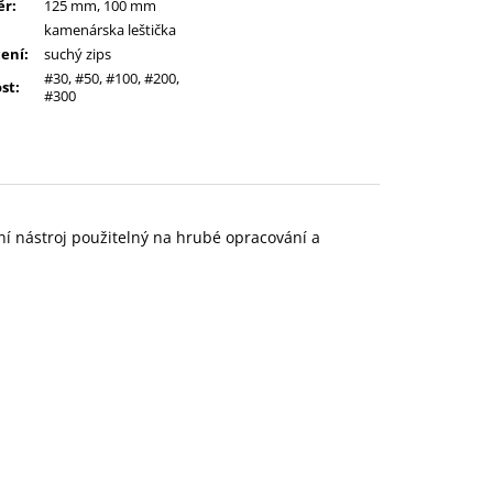
ěr
:
125 mm, 100 mm
kamenárska leštička
ení
:
suchý zips
#30, #50, #100, #200,
ost
:
#300
lní nástroj použitelný na hrubé opracování a