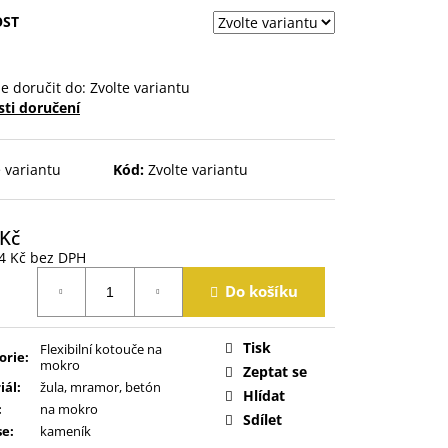
OST
 doručit do:
Zvolte variantu
ti doručení
e variantu
Kód:
Zvolte variantu
 Kč
4 Kč
bez DPH
á
Do košíku
Tisk
Flexibilní kotouče na
orie
:
mokro
Zeptat se
iál
:
žula, mramor, betón
Hlídat
:
na mokro
Sdílet
se
:
kameník