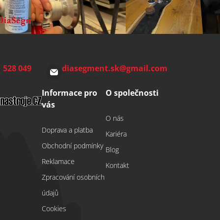
 528 049
diasegment.sk
@
gmail.com
00-15:00)
Odepíšeme do 24 h
Informace pro
O společnosti
vás
O nás
Doprava a platba
Kariéra
Obchodní podmínky
Blog
Reklamace
Kontakt
Zpracování osobních
údajů
Cookies