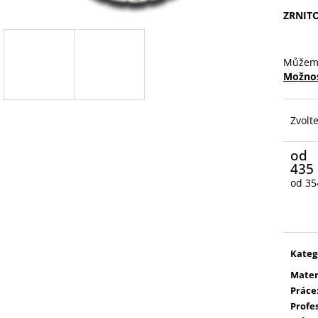
ZRNIT
Můžeme
Možnos
Zvolt
od
435
od
35
Měrn
cena:
Kateg
Mater
Práce
Profe