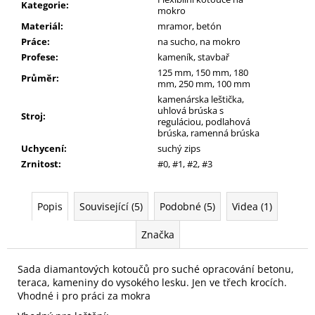
Kategorie
:
mokro
Materiál
:
mramor, betón
Práce
:
na sucho, na mokro
Profese
:
kameník, stavbař
125 mm, 150 mm, 180
Průměr
:
mm, 250 mm, 100 mm
kamenárska leštička,
uhlová brúska s
Stroj
:
reguláciou, podlahová
brúska, ramenná brúska
Uchycení
:
suchý zips
Zrnitost
:
#0, #1, #2, #3
Popis
Související (5)
Podobné (5)
Videa (1)
Značka
Sada diamantových kotoučů pro suché opracování betonu,
teraca, kameniny do vysokého lesku. Jen ve třech krocích.
Vhodné i pro práci za mokra