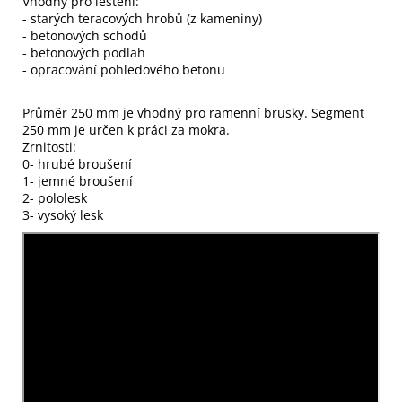
Vhodný pro leštění:
- starých teracových hrobů (z kameniny)
- betonových schodů
- betonových podlah
- opracování pohledového betonu
Průměr 250 mm je vhodný pro ramenní brusky. Segment
250 mm je určen k práci za mokra.
Zrnitosti:
0- hrubé broušení
1- jemné broušení
2- pololesk
3- vysoký lesk