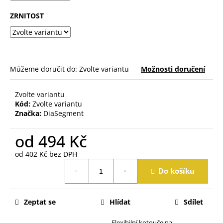
j
e
ZRNITOST
m
e
Můžeme doručit do:
Zvolte variantu
Možnosti doručení
Zvolte variantu
Kód:
Zvolte variantu
Značka:
DiaSegment
od
494 Kč
od
402 Kč
bez DPH
Měrná
Do košíku
cena:
Zeptat se
Hlídat
Sdílet
Flexibilní kotouče na