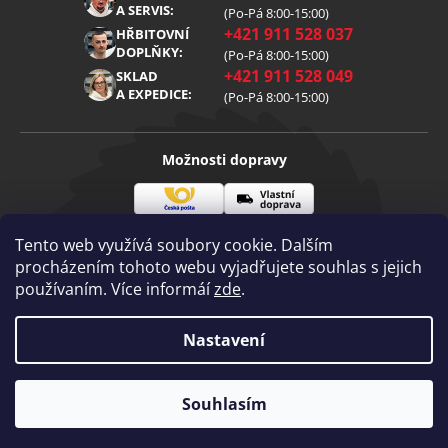
Reklamace
Kariéra
A SERVIS:
(Po-Pá 8:00-15:00)
+421 911 528 037
Zpracování osobních údajů
HŘBITOVNÍ
Blog
DOPLŇKY:
(Po-Pá 8:00-15:00)
Cookies
Kontakt
+421 911 528 049
SKLAD
A EXPEDICE:
(Po-Pá 8:00-15:00)
Možnosti dopravy
Česká
Vlastní
Možnosti platby
pošta
doprava
Tento web využívá soubory cookie. Dalším
procházením tohoto webu vyjadřujete souhlas s jejich
používaním. Více informáí
zde
.
Visa
Mastercard
Dobírka
Copyright 2026
Nastavení
Diamantovenastroje.cz
. Všechna práva
vyhrazena.
Vytvořil Shoptet
|
mime digital
Souhlasím