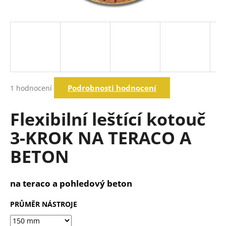
a
j
í
t
?
Průměrné
Podrobnosti hodnocení
1 hodnocení
hodnocení
produktu
Hledat
je
Flexibilní leštící kotouč
5,0
z
3-KROK NA TERACO A
5
D
hvězdiček.
BETON
o
p
o
na teraco a pohledový beton
r
u
PRŮMĚR NÁSTROJE
č
u