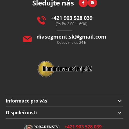
Facebook
Instagram
Sledujte nás
a
t
í
+421 903 528 039
(Po-Pá: 8:00 - 16:30)
diasegment.sk
@
gmail.com
Odpovíme do 24 h
Informace pro vás
Doprava a platba
O společnosti
Obchodní podmínky
O nás
+421 903 528 039
PORADENSTVÍ