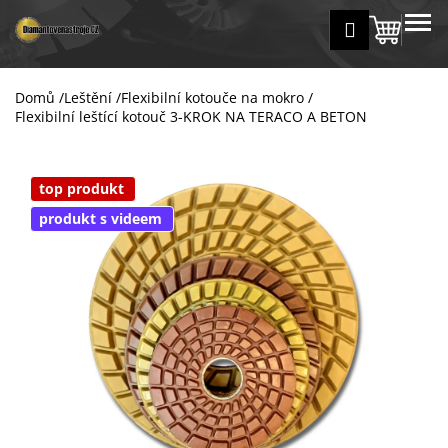
K
Přejít
MENU
Přihlášení
na
Nákup
o
Zpět
Zpět
obsah
š
košík
í
Domů
/
Leštění
/
Flexibilní kotouče na mokro
/
C
k
Flexibilní leštící kotouč 3-KROK NA TERACO A BETON
o
p
o
top produkt
t
produkt s videem
ř
e
b
u
j
e
t
e
n