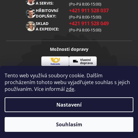
Reklamace
Kariéra
A SERVIS:
(Po-Pá 8:00-15:00)
+421 911 528 037
Zpracování osobních údajů
HŘBITOVNÍ
Blog
DOPLŇKY:
(Po-Pá 8:00-15:00)
Cookies
Kontakt
+421 911 528 049
SKLAD
A EXPEDICE:
(Po-Pá 8:00-15:00)
Možnosti dopravy
Česká
Vlastní
Možnosti platby
pošta
doprava
Tento web využívá soubory cookie. Dalším
procházením tohoto webu vyjadřujete souhlas s jejich
používaním. Více informáí
zde
.
Visa
Mastercard
Dobírka
Copyright 2026
Nastavení
Diamantovenastroje.cz
. Všechna práva
vyhrazena.
Vytvořil Shoptet
|
mime digital
Souhlasím