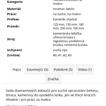
Kategorie
:
mokro
Materiál
:
mramor, betón
Práce
:
na sucho, na mokro
Profese
:
kameník, stavbař
125 mm, 150 mm, 180
Průměr
:
mm, 250 mm, 100 mm
kamenárska leštička,
uhlová brúska s
Stroj
:
reguláciou, podlahová
brúska, ramenná brúska
Uchycení
:
suchý zips
Zrnitost
:
#0, #1, #2, #3
Popis
Související (5)
Podobné (5)
Videa (1)
Značka
Sada diamantových kotoučů pro suché opracování betonu,
teraca, kameniny do vysokého lesku. Jen ve třech krocích.
Vhodné i pro práci za mokra