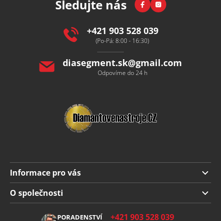
Facebook
Instagram
Sledujte nás
a
t
í
+421 903 528 039
(Po-Pá: 8:00 - 16:30)
diasegment.sk
@
gmail.com
Odpovíme do 24 h
Informace pro vás
Doprava a platba
O společnosti
Obchodní podmínky
O nás
+421 903 528 039
PORADENSTVÍ