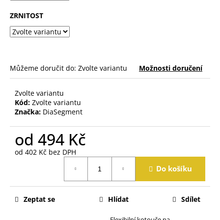
j
e
ZRNITOST
m
e
Můžeme doručit do:
Zvolte variantu
Možnosti doručení
Zvolte variantu
Kód:
Zvolte variantu
Značka:
DiaSegment
od
494 Kč
od
402 Kč
bez DPH
Měrná
Do košíku
cena:
Zeptat se
Hlídat
Sdílet
Flexibilní kotouče na