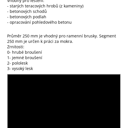
Vhodný pro leštění:
- starých teracových hrobů (z kameniny)
- betonových schodů
- betonových podlah
- opracování pohledového betonu
Průměr 250 mm je vhodný pro ramenní brusky. Segment
250 mm je určen k práci za mokra.
Zrnitosti:
0- hrubé broušení
1- jemné broušení
2- pololesk
3- vysoký lesk