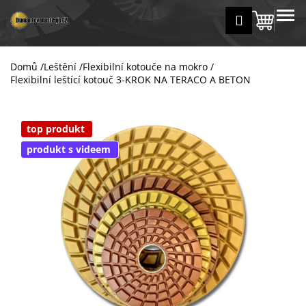
K
Přejít
MENU
Přihlášení
na
Nákup
o
Zpět
Zpět
obsah
š
košík
í
Domů
/
Leštění
/
Flexibilní kotouče na mokro
/
C
k
Flexibilní leštící kotouč 3-KROK NA TERACO A BETON
o
p
o
top produkt
t
produkt s videem
ř
e
b
u
j
e
t
e
n