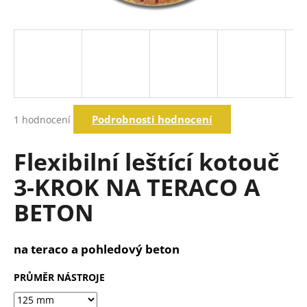
a
j
í
t
?
Průměrné
Podrobnosti hodnocení
1 hodnocení
hodnocení
produktu
Hledat
je
Flexibilní leštící kotouč
5,0
z
3-KROK NA TERACO A
5
D
hvězdiček.
BETON
o
p
o
na teraco a pohledový beton
r
u
PRŮMĚR NÁSTROJE
č
u