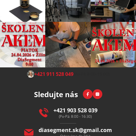
Z
+421 911 528 049
(Po-Pá 8:00-15:00)
á
p
Facebook
Instagram
Sledujte nás
a
t
í
+421 903 528 039
(Po-Pá: 8:00 - 16:30)
diasegment.sk
@
gmail.com