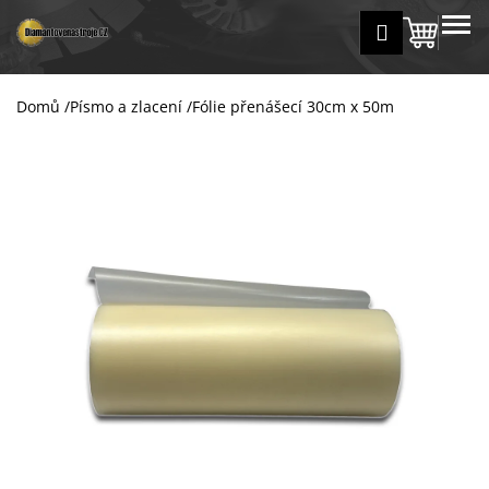
K
Přejít
MENU
Přihlášení
na
Nákup
o
Zpět
Zpět
obsah
š
košík
í
Domů
/
Písmo a zlacení
/
Fólie přenášecí 30cm x 50m
C
k
o
p
o
t
ř
e
b
u
j
e
t
e
n