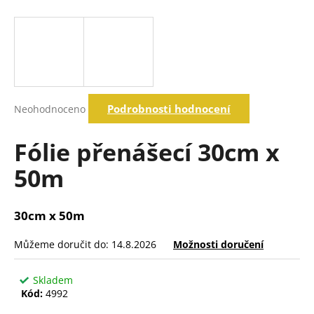
a
j
í
t
?
Průměrné
Podrobnosti hodnocení
Neohodnoceno
hodnocení
produktu
je
Fólie přenášecí 30cm x
Hledat
0,0
z
50m
5
hvězdiček.
D
o
30cm x 50m
p
o
Můžeme doručit do:
14.8.2026
Možnosti doručení
r
u
Skladem
č
Kód:
4992
u