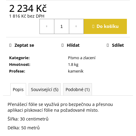
j
2 234 Kč
e
m
1 816 Kč bez DPH
Měrná
e
Do košíku
cena:
Zeptat se
Hlídat
Sdílet
Kategorie
:
Písmo a zlacení
Hmotnost
:
1.8 kg
Profese
:
kameník
Popis
Související (5)
Podobné (1)
Přenášecí fólie se využívá pro bezpečnou a přesnou
aplikaci pískovací fólie na požadované místo.
Šířka: 30 centimetrů
Délka: 50 metrů