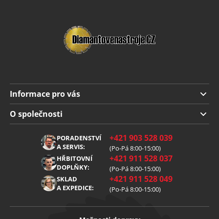
Informace pro vás
Doprava a platba
O společnosti
Obchodní podmínky
O nás
+421 903 528 039
PORADENSTVÍ
Reklamace
Kariéra
A SERVIS:
(Po-Pá 8:00-15:00)
+421 911 528 037
Zpracování osobních údajů
HŘBITOVNÍ
Blog
DOPLŇKY:
(Po-Pá 8:00-15:00)
Cookies
Kontakt
+421 911 528 049
SKLAD
A EXPEDICE:
(Po-Pá 8:00-15:00)