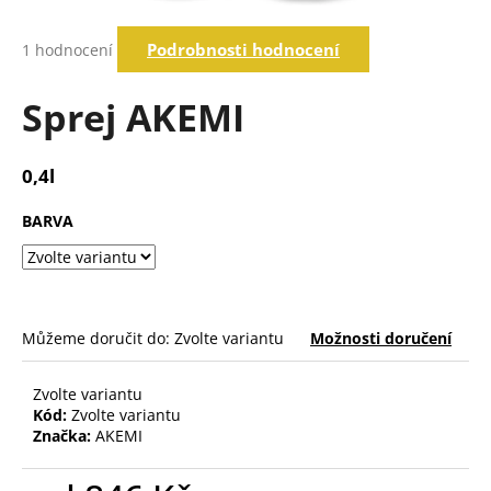
a
Průměrné
j
Podrobnosti hodnocení
1 hodnocení
hodnocení
í
produktu
je
Sprej AKEMI
t
5,0
?
z
5
0,4l
hvězdiček.
BARVA
Hledat
D
o
Můžeme doručit do:
Zvolte variantu
Možnosti doručení
p
o
Zvolte variantu
r
Kód:
Zvolte variantu
u
Značka:
AKEMI
č
u