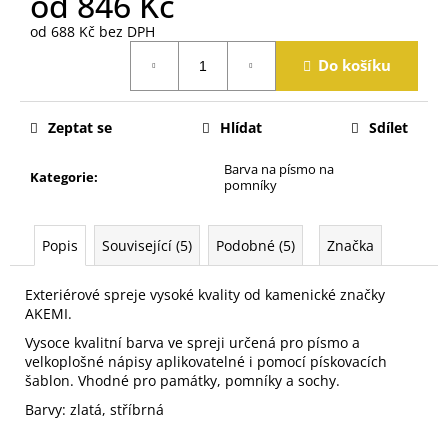
od
846 Kč
j
e
od
688 Kč
bez DPH
Měrná
m
Do košíku
cena:
e
Zeptat se
Hlídat
Sdílet
Barva na písmo na
Kategorie
:
pomníky
Popis
Související (5)
Podobné (5)
Značka
Exteriérové spreje vysoké kvality od kamenické značky
AKEMI.
Vysoce kvalitní barva ve spreji určená pro písmo a
velkoplošné nápisy aplikovatelné i pomocí pískovacích
šablon. Vhodné pro památky, pomníky a sochy.
Barvy: zlatá, stříbrná