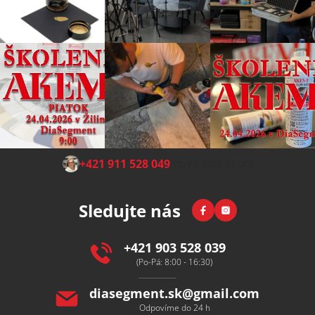
Z
+421 911 528 049
(Po-Pá 8:00-15:00)
á
p
Facebook
Instagram
Sledujte nás
a
t
í
+421 903 528 039
(Po-Pá: 8:00 - 16:30)
diasegment.sk
@
gmail.com
Odpovíme do 24 h