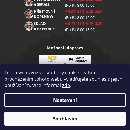
Reklamace
Kariéra
A SERVIS:
(Po-Pá 8:00-15:00)
+421 911 528 037
Zpracování osobních údajů
HŘBITOVNÍ
Blog
DOPLŇKY:
(Po-Pá 8:00-15:00)
Cookies
Kontakt
+421 911 528 049
SKLAD
A EXPEDICE:
(Po-Pá 8:00-15:00)
Možnosti dopravy
Česká
Vlastní
Možnosti platby
pošta
doprava
Tento web využívá soubory cookie. Dalším
procházením tohoto webu vyjadřujete souhlas s jejich
používaním. Více informáí
zde
.
Visa
Mastercard
Dobírka
Copyright 2026
Nastavení
Diamantovenastroje.cz
. Všechna práva
vyhrazena.
Vytvořil Shoptet
|
mime digital
Souhlasím