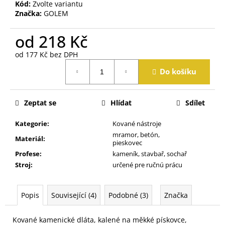
j
Kód:
Zvolte variantu
Značka:
GOLEM
e
m
od
218 Kč
e
od
177 Kč
bez DPH
Měrná
Do košíku
cena:
Zeptat se
Hlídat
Sdílet
Kategorie
:
Kované nástroje
mramor, betón,
Materiál
:
pieskovec
Profese
:
kameník, stavbař, sochař
Stroj
:
určené pre ručnú prácu
Popis
Související (4)
Podobné (3)
Značka
Kované kamenické dláta, kalené na měkké pískovce,