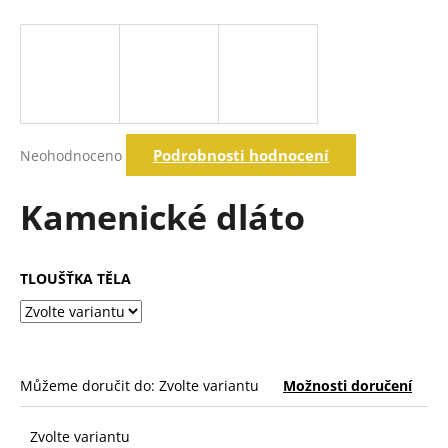
a
j
í
t
?
Průměrné
Podrobnosti hodnocení
Neohodnoceno
hodnocení
produktu
je
Kamenické dláto
Hledat
0,0
z
5
hvězdiček.
TLOUŠŤKA TĚLA
D
o
p
o
r
Můžeme doručit do:
Zvolte variantu
Možnosti doručení
u
č
u
Zvolte variantu