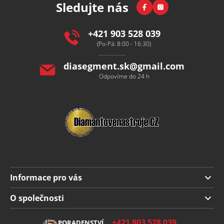
Facebook
Instagram
Sledujte nás
a
t
í
+421 903 528 039
(Po-Pá: 8:00 - 16:30)
diasegment.sk
@
gmail.com
Odpovíme do 24 h
Informace pro vás
Doprava a platba
O společnosti
Obchodní podmínky
O nás
+421 903 528 039
PORADENSTVÍ