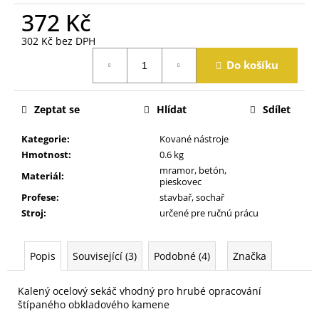
j
372 Kč
e
m
302 Kč bez DPH
e
Měrná
Do košíku
cena:
Zeptat se
Hlídat
Sdílet
Kategorie
:
Kované nástroje
Hmotnost
:
0.6 kg
mramor, betón,
Materiál
:
pieskovec
Profese
:
stavbař, sochař
Stroj
:
určené pre ručnú prácu
Popis
Související (3)
Podobné (4)
Značka
Kalený ocelový sekáč vhodný pro hrubé opracování
štípaného obkladového kamene