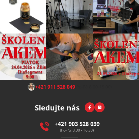
Z
+421 911 528 049
(Po-Pá 8:00-15:00)
á
p
Facebook
Instagram
Sledujte nás
a
t
í
+421 903 528 039
(Po-Pá: 8:00 - 16:30)