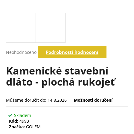
a
j
í
t
?
Průměrné
Podrobnosti hodnocení
Neohodnoceno
hodnocení
produktu
Hledat
je
Kamenické stavební
0,0
z
dláto - plochá rukojeť
5
D
hvězdiček.
o
p
Můžeme doručit do:
14.8.2026
Možnosti doručení
o
r
Skladem
u
Kód:
4993
č
Značka:
GOLEM
u