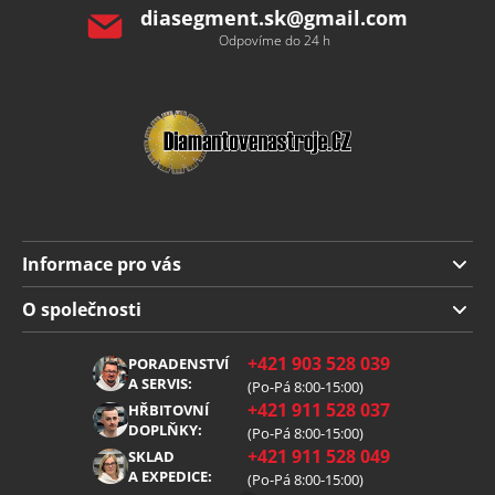
diasegment.sk
@
gmail.com
Odpovíme do 24 h
Informace pro vás
Doprava a platba
O společnosti
Obchodní podmínky
O nás
+421 903 528 039
PORADENSTVÍ
Reklamace
Kariéra
A SERVIS:
(Po-Pá 8:00-15:00)
+421 911 528 037
Zpracování osobních údajů
HŘBITOVNÍ
Blog
DOPLŇKY:
(Po-Pá 8:00-15:00)
Cookies
Kontakt
+421 911 528 049
SKLAD
A EXPEDICE:
(Po-Pá 8:00-15:00)