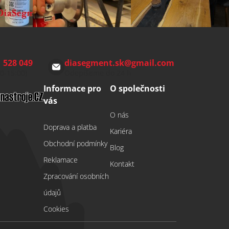
 528 049
diasegment.sk
@
gmail.com
00-15:00)
Odepíšeme do 24 h
Informace pro
O společnosti
vás
O nás
Doprava a platba
Kariéra
Obchodní podmínky
Blog
Reklamace
Kontakt
Zpracování osobních
údajů
Cookies