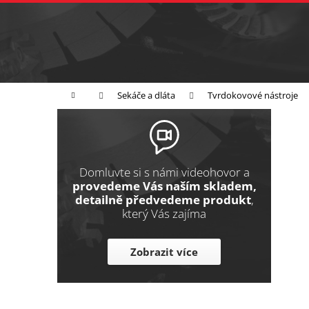
K
Přejít
na
o
Zpět
obsah
do
š
obchodu
í
Broušení
Leštění
Řezání
k
Domů
Sekáče a dláta
Tvrdokovové nástroje
P
o
s
t
Domluvte si s námi videohovor a
r
provedeme Vás naším skladem,
detailně předvedeme produkt
,
a
který Vás zajíma
n
n
Zobrazit více
í
p
a