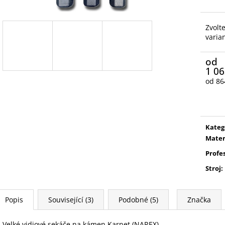
Zvolt
varia
od
1 06
od
86
Měrn
cena:
Kateg
Mater
Profe
Stroj
:
Popis
Související (3)
Podobné (5)
Značka
Velké vidiové sekáče na kámen Karnet (NAREX).