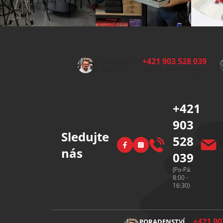
Z
á
p
+421 903 528 039
PORADENSTVÍ
a
A SERVIS:
(Po-Pá 8:00-15:00)
t
í
+421
903
Sledujte
528
Facebook
Instagram
nás
039
(Po-Pá:
8:00 -
16:30)
+421 90
PORADENSTVÍ