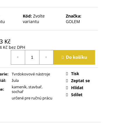
e
Kód:
Zvolte
Značka:
ntu
variantu
GOLEM
3 Kč
4 Kč
bez DPH
á
Do košíku
Tisk
orie
:
Tvrdokovové nástroje
iál
:
žula
Zeptat se
kameník, stavbař,
Hlídat
se
:
sochař
Sdílet
určené pre ručnú prácu