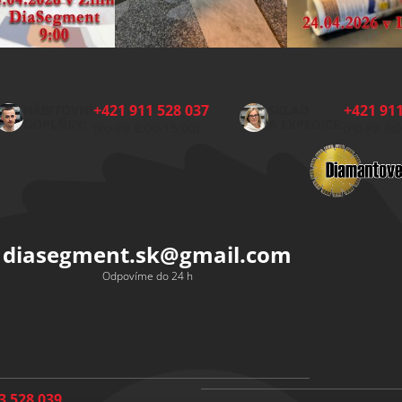
+421 911 528 037
+421 911
HŘBITOVNÍ
SKLAD
DOPLŇKY:
A EXPEDICE:
(Po-Pá 8:00-15:00)
(Po-Pá 8:
diasegment.sk
@
gmail.com
Odpovíme do 24 h
3 528 039