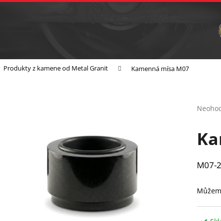
Vrtání
Brusná tělíska a sochařské nástroje
C
Co potřebujete najít?
Produkty z kamene od Metal Granit
Kamenná mísa M07
Hledat
Průmě
Neoho
hodnoc
Doporučujeme
produk
je
Ka
0,0
z
5
M07-2
hvězdič
Můžeme