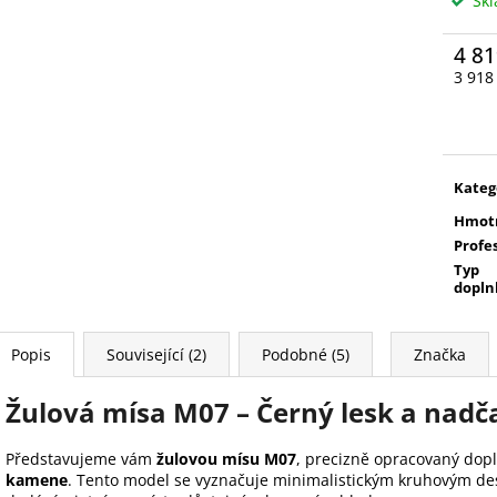
Sk
4 81
3 918
Měrn
cena:
Kateg
Hmot
Profe
Typ
dopln
Popis
Související (2)
Podobné (5)
Značka
Žulová mísa M07 – Černý lesk a nadč
Představujeme vám
žulovou mísu M07
, precizně opracovaný dop
kamene
. Tento model se vyznačuje minimalistickým kruhovým de