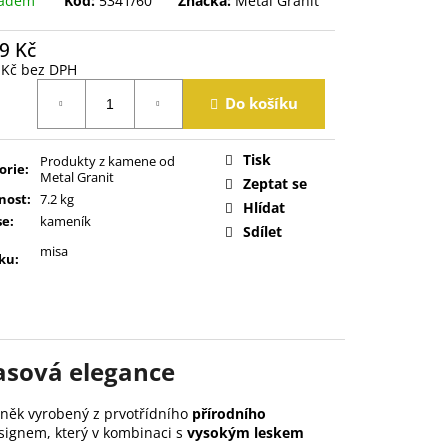
ladem
Kód:
5341/60
Značka:
Metal Granit
9 Kč
 Kč bez DPH
á
Do košíku
Tisk
Produkty z kamene od
orie
:
Metal Granit
Zeptat se
nost
:
7.2 kg
Hlídat
se
:
kameník
Sdílet
misa
ku
:
asová elegance
lněk vyrobený z prvotřídního
přírodního
signem, který v kombinaci s
vysokým leskem