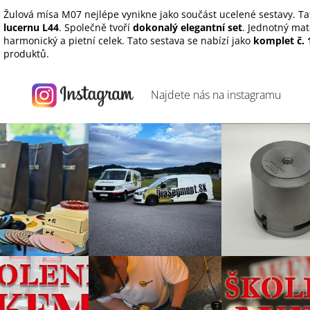
Žulová mísa M07 nejlépe vynikne jako součást ucelené sestavy. T
lucernu L44
. Společně tvoří
dokonalý elegantní set
. Jednotný mate
harmonický a pietní celek. Tato sestava se nabízí jako
komplet č. 
produktů.
Najdete nás na
instagramu