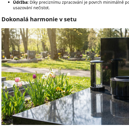
Údržba:
Díky preciznímu zpracování je povrch minimálně po
usazování nečistot.
Dokonalá harmonie v setu