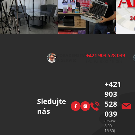
Z
á
p
+421 903 528 039
PORADENSTVÍ
a
A SERVIS:
(Po-Pá 8:00-15:00)
t
í
+421
903
Sledujte
528
Facebook
Instagram
nás
039
(Po-Pá:
8:00 -
16:30)