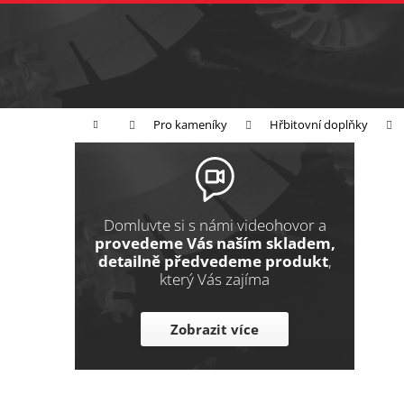
K
Přejít
na
o
Zpět
obsah
do
š
obchodu
í
Broušení
Leštění
Řezání
k
Domů
Pro kameníky
Hřbitovní doplňky
P
o
s
t
Domluvte si s námi videohovor a
r
provedeme Vás naším skladem,
detailně předvedeme produkt
,
a
který Vás zajíma
n
n
Zobrazit více
í
p
a