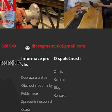
 528 049
diasegment.sk
@
gmail.com
00-15:00)
Odepíšeme do 24 h
Informace pro
O společnosti
vás
O nás
Doprava a platba
Kariéra
Obchodní podmínky
Blog
Reklamace
Kontakt
Zpracování osobních
údajů