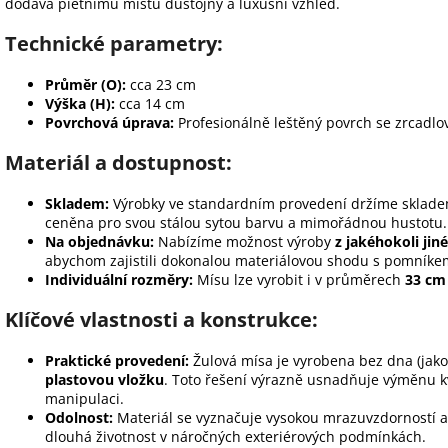
dodává pietnímu místu důstojný a luxusní vzhled.
Technické parametry:
Průměr (O):
cca 23 cm
Výška (H):
cca 14 cm
Povrchová úprava:
Profesionálně leštěný povrch se zrcadl
Materiál a dostupnost:
Skladem:
Výrobky ve standardním provedení držíme sklade
ceněna pro svou stálou sytou barvu a mimořádnou hustotu.
Na objednávku:
Nabízíme možnost výroby
z jakéhokoli ji
abychom zajistili dokonalou materiálovou shodu s pomníke
Individuální rozměry:
Mísu lze vyrobit i v průměrech
33 cm
Klíčové vlastnosti a konstrukce:
Praktické provedení:
Žulová mísa je vyrobena bez dna (jako
plastovou vložku
. Toto řešení výrazně usnadňuje výměnu k
manipulaci.
Odolnost:
Materiál se vyznačuje vysokou mrazuvzdorností a s
dlouhá životnost v náročných exteriérových podmínkách.