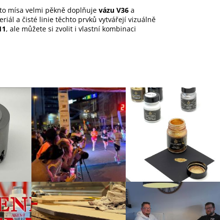
ato mísa velmi pěkně doplňuje
vázu V36
a
riál a čisté linie těchto prvků vytvářejí vizuálně
11
, ale můžete si zvolit i vlastní kombinaci