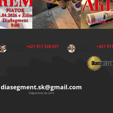
+421 911 528 037
+421 911
HŘBITOVNÍ
SKLAD
DOPLŇKY:
A EXPEDICE:
(Po-Pá 8:00-15:00)
(Po-Pá 8:
diasegment.sk
@
gmail.com
Odpovíme do 24 h