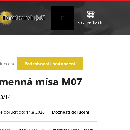
Přihlášení
Nákupní košík
NC a frézování
Brusné a leštící válce
Štokování
rné
Podrobnosti hodnocení
dnoceno
ení
tu
menná mísa M07
3/14
ek.
 doručit do:
14.8.2026
Možnosti doručení