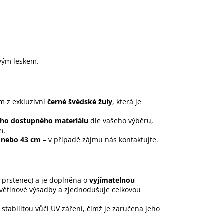
ovým leskem.
m z exkluzivní
černé švédské žuly
, která je
ného dostupného materiálu
dle vašeho výběru,
m.
 nebo 43 cm
– v případě zájmu nás kontaktujte.
 prstenec) a je doplněna o
vyjímatelnou
větinové výsadby a zjednodušuje celkovou
tabilitou vůči UV záření, čímž je zaručena jeho