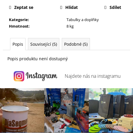
j
Zeptat se
Hlídat
Sdílet
e
m
Kategorie
:
Tabulky a doplňky
e
Hmotnost
:
8 kg
Popis
Související (5)
Podobné (5)
Popis produktu není dostupný
Najdete nás na
instagramu