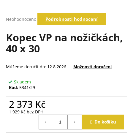
a
j
Průměrné
Podrobnosti hodnocení
Neohodnoceno
í
hodnocení
produktu
t
je
Kopec VP na nožičkách,
?
0,0
z
40 x 30
5
hvězdiček.
Hledat
Můžeme doručit do:
12.8.2026
Možnosti doručení
Skladem
D
Kód:
5341/29
o
p
2 373 Kč
o
r
1 929 Kč bez DPH
u
Měrná
Do košíku
č
cena:
u