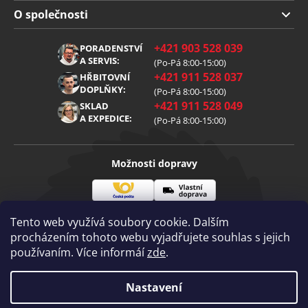
Doprava a platba
O společnosti
Obchodní podmínky
O nás
+421 903 528 039
PORADENSTVÍ
Reklamace
Kariéra
A SERVIS:
(Po-Pá 8:00-15:00)
+421 911 528 037
Zpracování osobních údajů
HŘBITOVNÍ
Blog
DOPLŇKY:
(Po-Pá 8:00-15:00)
Cookies
Kontakt
+421 911 528 049
SKLAD
A EXPEDICE:
(Po-Pá 8:00-15:00)
Možnosti dopravy
Česká
Vlastní
Možnosti platby
pošta
doprava
Tento web využívá soubory cookie. Dalším
procházením tohoto webu vyjadřujete souhlas s jejich
používaním. Více informáí
zde
.
Visa
Mastercard
Dobírka
Copyright 2026
Nastavení
Diamantovenastroje.cz
. Všechna práva