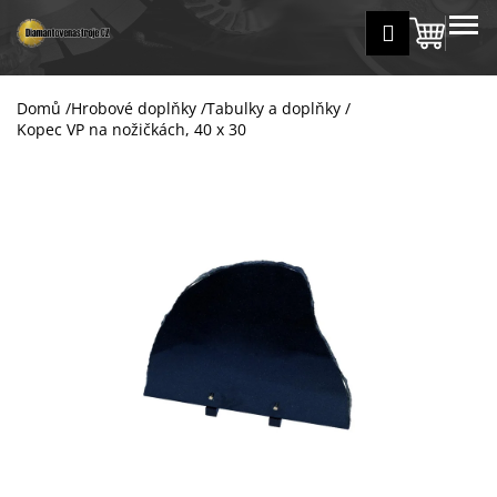
K
Přejít
MENU
Přihlášení
na
Nákup
o
Zpět
Zpět
obsah
š
košík
í
Domů
/
Hrobové doplňky
/
Tabulky a doplňky
/
C
k
Kopec VP na nožičkách, 40 x 30
o
p
o
t
ř
e
b
u
j
e
t
e
n