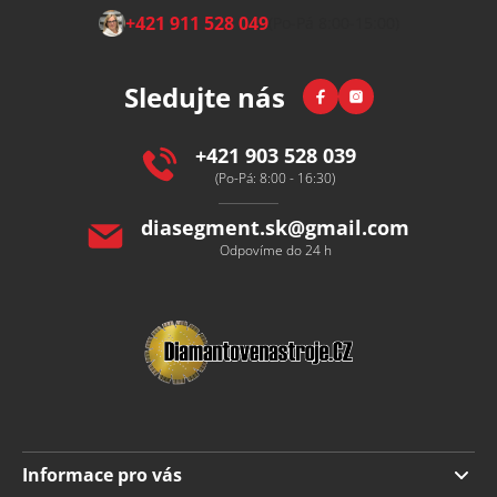
Z
+421 911 528 049
(Po-Pá 8:00-15:00)
á
p
Facebook
Instagram
Sledujte nás
a
t
í
+421 903 528 039
(Po-Pá: 8:00 - 16:30)
diasegment.sk
@
gmail.com
Odpovíme do 24 h
Informace pro vás