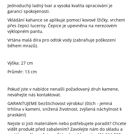
Jednoduchý ladný tvar a vysoká kvalita opracování je
garancí spokojenosti.
Vkládání kahance se aplikuje pomocí kovové lžičky, vrchem
přes čepici lucerny. Čepice je upevněna na nerezovém
výklopném pantu.
Vrtána malá díra pro odtok vody (zabraňuje poškození
během mrazů).
Výška: 27 cm
Průměr: 13 cm
Pokud jste v nabídce nenašli požadovaný druh kamene,
neváhejte nás kontaktovat.
GARANTUJEME bezštichovost výrobku! (štich - jemná
trhlina v kameni, snížená životnost, zvýšená náchylnost k
praskání)
Nejste si jisti materiálem nebo potřebujete poradit? Chcete
vidět produkt před zabalením? Zavolejte nám do skladu a