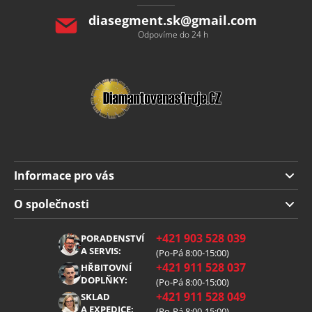
diasegment.sk
@
gmail.com
Odpovíme do 24 h
Informace pro vás
Doprava a platba
O společnosti
Obchodní podmínky
O nás
+421 903 528 039
PORADENSTVÍ
Reklamace
Kariéra
A SERVIS:
(Po-Pá 8:00-15:00)
+421 911 528 037
Zpracování osobních údajů
HŘBITOVNÍ
Blog
DOPLŇKY:
(Po-Pá 8:00-15:00)
Cookies
Kontakt
+421 911 528 049
SKLAD
A EXPEDICE:
(Po-Pá 8:00-15:00)