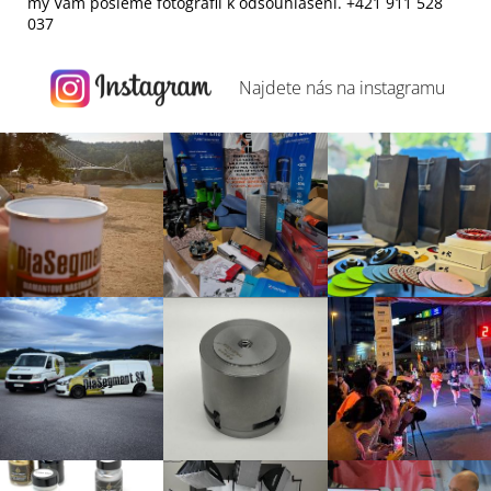
my Vám pošleme fotografii k odsouhlasení. +421 911 528
037
Najdete nás na
instagramu