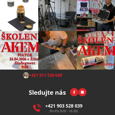
Z
+421 911 528 049
(Po-Pá 8:00-15:00)
á
p
Facebook
Instagram
Sledujte nás
a
t
í
+421 903 528 039
(Po-Pá: 8:00 - 16:30)