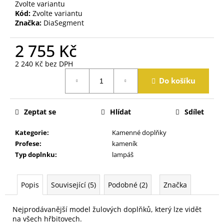
j
Zvolte variantu
Kód:
Zvolte variantu
e
Značka:
DiaSegment
m
e
2 755 Kč
2 240 Kč bez DPH
Měrná
Do košíku
cena:
Zeptat se
Hlídat
Sdílet
Kategorie
:
Kamenné doplňky
Profese
:
kameník
Typ doplnku
:
lampáš
Popis
Související (5)
Podobné (2)
Značka
Nejprodávanější model žulových doplňků, který lze vidět
na všech hřbitovech.