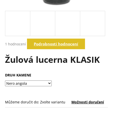
a
j
í
t
?
Průměrné
Podrobnosti hodnocení
1 hodnocení
hodnocení
produktu
Hledat
je
Žulová lucerna KLASIK
5,0
z
5
D
hvězdiček.
DRUH KAMENE
o
p
o
r
u
Můžeme doručit do:
Zvolte variantu
Možnosti doručení
č
u