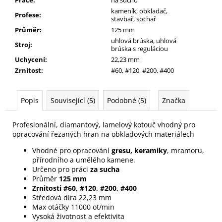
kameník, obkladač,
Profese
:
stavbař, sochař
Průměr
:
125 mm
uhlová brúska, uhlová
Stroj
:
brúska s reguláciou
Uchycení
:
22,23 mm
Zrnitost
:
#60, #120, #200, #400
Popis
Související (5)
Podobné (5)
Značka
Profesionální, diamantový, lamelový kotouč vhodný pro
opracování řezaných hran na obkladových materiálech
Vhodné pro opracování
gresu, keramiky
, mramoru,
přírodního a umělého kamene.
Určeno pro práci
za sucha
Průměr
125 mm
Zrnitosti #60, #120, #200, #400
Středová díra 22,23 mm
Max otáčky 11000 ot/min
Vysoká životnost a efektivita