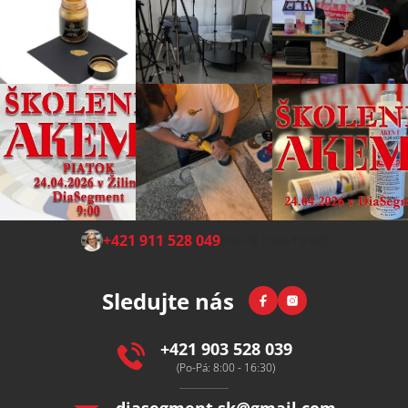
Z
+421 911 528 049
(Po-Pá 8:00-15:00)
á
p
Facebook
Instagram
Sledujte nás
a
t
í
+421 903 528 039
(Po-Pá: 8:00 - 16:30)
diasegment.sk
@
gmail.com