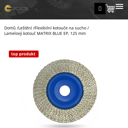
K
Přejít
MENU
Přihlášení
na
Nákup
o
Zpět
Zpět
obsah
š
košík
í
Domů
/
Leštění
/
Flexibilní kotouče na sucho
/
C
k
Lamelový kotouč MATRIX BLUE EP, 125 mm
o
p
o
top produkt
t
ř
e
b
u
j
e
t
e
n