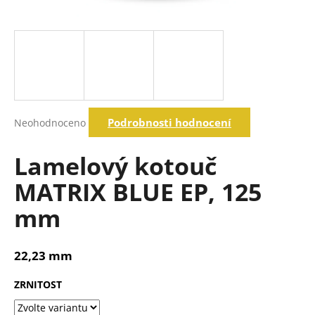
a
j
í
t
?
Průměrné
Podrobnosti hodnocení
Neohodnoceno
hodnocení
produktu
Hledat
je
Lamelový kotouč
0,0
z
MATRIX BLUE EP, 125
5
D
hvězdiček.
mm
o
p
o
22,23 mm
r
u
ZRNITOST
č
u