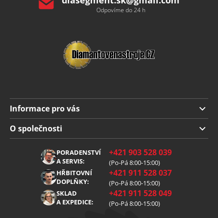
Odpovíme do 24 h
Informace pro vás
Doprava a platba
O společnosti
Obchodní podmínky
O nás
+421 903 528 039
PORADENSTVÍ
Reklamace
Kariéra
A SERVIS:
(Po-Pá 8:00-15:00)
+421 911 528 037
Zpracování osobních údajů
HŘBITOVNÍ
Blog
DOPLŇKY:
(Po-Pá 8:00-15:00)
Cookies
Kontakt
+421 911 528 049
SKLAD
A EXPEDICE:
(Po-Pá 8:00-15:00)