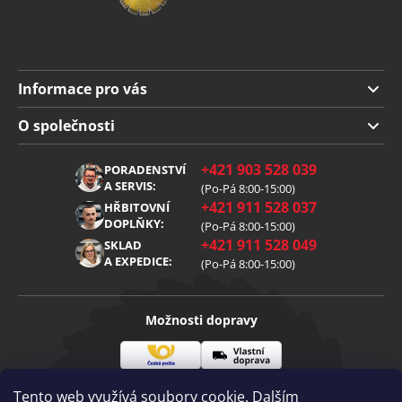
Informace pro vás
Doprava a platba
O společnosti
Obchodní podmínky
O nás
+421 903 528 039
PORADENSTVÍ
Reklamace
Kariéra
A SERVIS:
(Po-Pá 8:00-15:00)
+421 911 528 037
Zpracování osobních údajů
HŘBITOVNÍ
Blog
DOPLŇKY:
(Po-Pá 8:00-15:00)
Cookies
Kontakt
+421 911 528 049
SKLAD
A EXPEDICE:
(Po-Pá 8:00-15:00)
Možnosti dopravy
Česká
Vlastní
Možnosti platby
pošta
doprava
Tento web využívá soubory cookie. Dalším