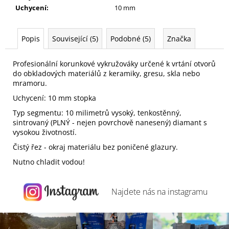
Uchycení
:
10 mm
Popis
Související (5)
Podobné (5)
Značka
Profesionální korunkové vykružováky určené k vrtání otvorů
do obkladových materiálů z keramiky, gresu, skla nebo
mramoru.
Uchycení: 10 mm stopka
Typ segmentu: 10 milimetrů vysoký, tenkostěnný,
sintrovaný (PLNÝ - nejen povrchově nanesený) diamant s
vysokou životností.
Čistý řez - okraj materiálu bez poničené glazury.
Nutno chladit vodou!
Najdete nás na
instagramu