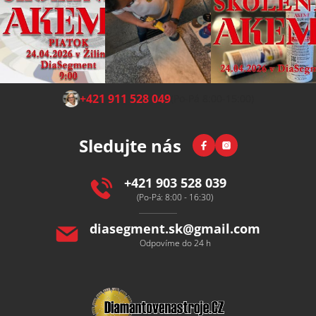
Z
+421 911 528 049
(Po-Pá 8:00-15:00)
á
p
Facebook
Instagram
Sledujte nás
a
t
í
+421 903 528 039
(Po-Pá: 8:00 - 16:30)
diasegment.sk
@
gmail.com
Odpovíme do 24 h