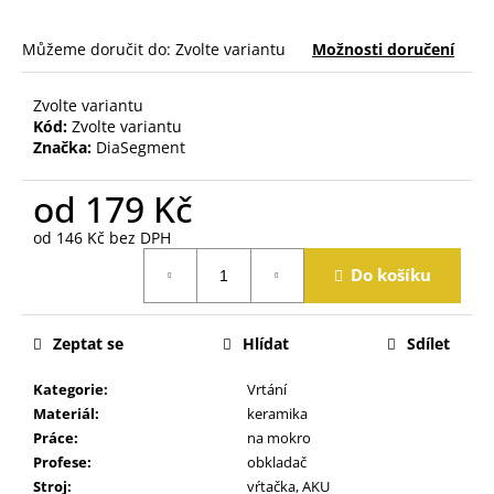
j
e
Můžeme doručit do:
Zvolte variantu
Možnosti doručení
m
e
Zvolte variantu
Kód:
Zvolte variantu
Značka:
DiaSegment
od
179 Kč
od
146 Kč
bez DPH
Měrná
Do košíku
cena:
Zeptat se
Hlídat
Sdílet
Kategorie
:
Vrtání
Materiál
:
keramika
Práce
:
na mokro
Profese
:
obkladač
Stroj
:
vŕtačka, AKU