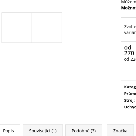
Můžeme
Možnos
Zvolt
varia
od
270
od
22
Měrn
cena:
Kateg
Prům
Stroj
:
Uchyc
Popis
Související (1)
Podobné (3)
Značka