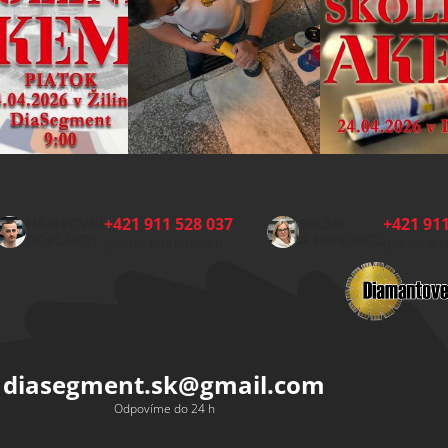
+421 911 528 037
+421 911
HŘBITOVNÍ
SKLAD
DOPLŇKY:
A EXPEDICE:
(Po-Pá 8:00-15:00)
(Po-Pá 8:
diasegment.sk
@
gmail.com
Odpovíme do 24 h