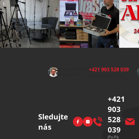
Z
á
p
+421 903 528 039
PORADENSTVÍ
a
A SERVIS:
(Po-Pá 8:00-15:00)
t
í
+421
903
Sledujte
528
Facebook
Instagram
nás
039
(Po-Pá: