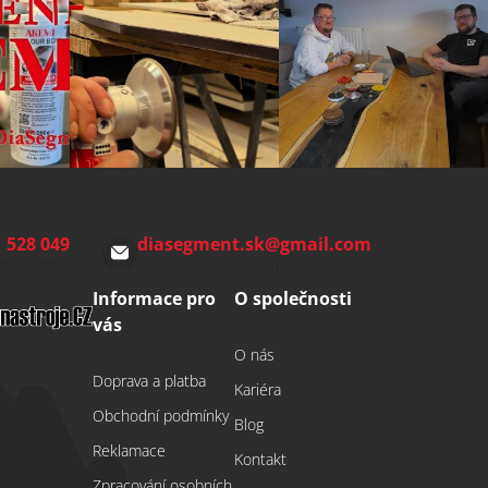
 528 049
diasegment.sk
@
gmail.com
00-15:00)
Odepíšeme do 24 h
Informace pro
O společnosti
vás
O nás
Doprava a platba
Kariéra
Obchodní podmínky
Blog
Reklamace
Kontakt
Zpracování osobních