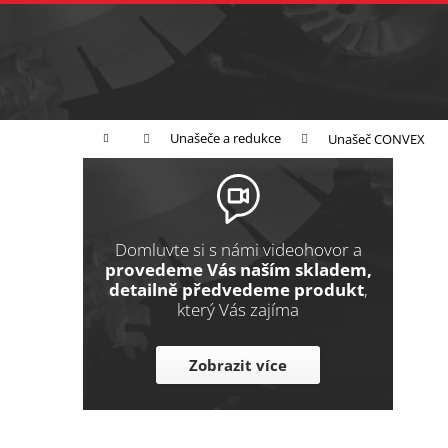
K
Přejít
na
o
Zpět
obsah
do
š
obchodu
í
Broušení
Leštění
Řezání
k
Domů
Unašeče a redukce
Unašeč CONVEX
P
o
s
t
Domluvte si s námi videohovor a
r
provedeme Vás naším skladem,
detailně předvedeme produkt
,
a
který Vás zajíma
n
n
Zobrazit více
í
p
a