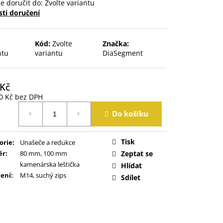
 doručit do:
Zvolte variantu
ti doručení
e
Kód:
Zvolte
Značka:
ntu
variantu
DiaSegment
 Kč
0 Kč
bez DPH
á
Do košíku
Tisk
orie
:
Unašeče a redukce
ěr
:
80 mm, 100 mm
Zeptat se
kamenárska leštička
Hlídat
ení
:
M14, suchý zips
Sdílet