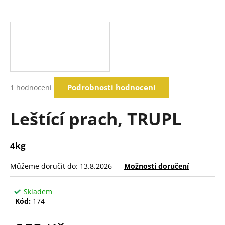
a
j
í
t
?
Průměrné
Podrobnosti hodnocení
1 hodnocení
hodnocení
produktu
Hledat
je
Leštící prach, TRUPL
5,0
z
5
D
4kg
hvězdiček.
o
p
Můžeme doručit do:
13.8.2026
Možnosti doručení
o
r
Skladem
u
Kód:
174
č
u