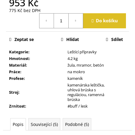
953 Kč
j
e
775 Kč bez DPH
m
Měrná
Do košíku
cena:
e
Zeptat se
Hlídat
Sdílet
Kategorie
:
Leštící přípravky
Hmotnost
:
4.2 kg
Materiál
:
žula, mramor, betón
Práce
:
na mokro
Profese
:
kameník
kamenárska leštička,
uhlová brúska s
Stroj
:
reguláciou, ramenná
brúska
Zrnitost
:
#buff / lesk
Popis
Související (5)
Podobné (5)