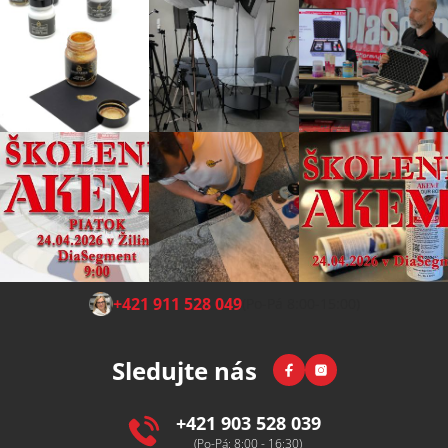
Z
+421 911 528 049
(Po-Pá 8:00-15:00)
á
p
Facebook
Instagram
Sledujte nás
a
t
í
+421 903 528 039
(Po-Pá: 8:00 - 16:30)