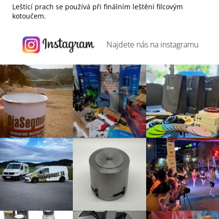
Leštící prach se používá při finálním leštění filcovým
kotoučem.
Najdete nás na
instagramu