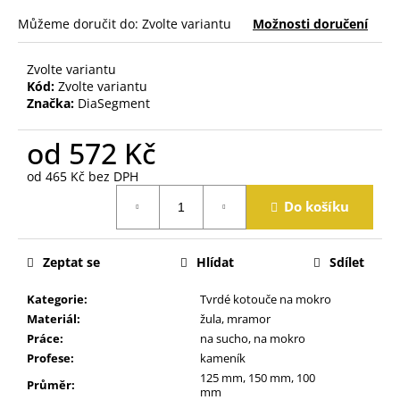
j
Můžeme doručit do:
Zvolte variantu
Možnosti doručení
e
m
e
Zvolte variantu
Kód:
Zvolte variantu
Značka:
DiaSegment
od
572 Kč
od
465 Kč
bez DPH
Měrná
Do košíku
cena:
Zeptat se
Hlídat
Sdílet
Kategorie
:
Tvrdé kotouče na mokro
Materiál
:
žula, mramor
Práce
:
na sucho, na mokro
Profese
:
kameník
125 mm, 150 mm, 100
Průměr
:
mm