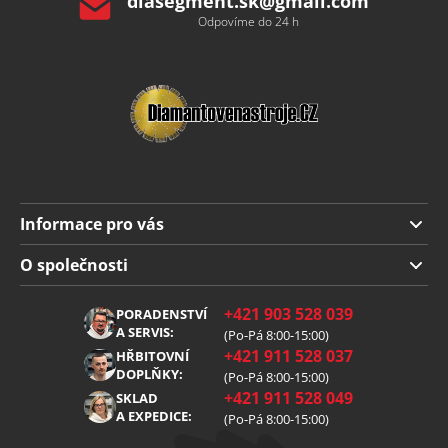
diasegment.sk
@
gmail.com
Odpovíme do 24 h
Informace pro vás
Doprava a platba
O společnosti
Obchodní podmínky
O nás
+421 903 528 039
PORADENSTVÍ
Reklamace
Kariéra
A SERVIS:
(Po-Pá 8:00-15:00)
+421 911 528 037
Zpracování osobních údajů
HŘBITOVNÍ
Blog
DOPLŇKY:
(Po-Pá 8:00-15:00)
Cookies
Kontakt
+421 911 528 049
SKLAD
A EXPEDICE:
(Po-Pá 8:00-15:00)