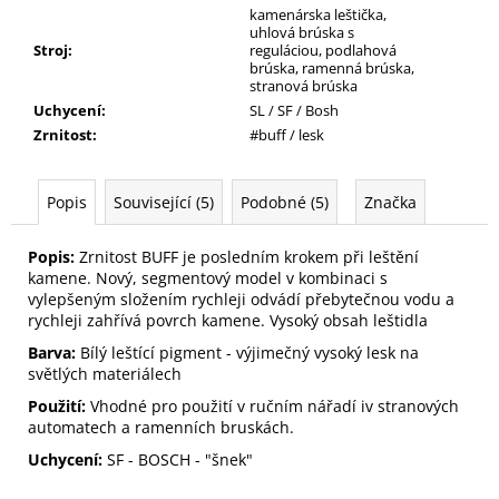
kamenárska leštička,
uhlová brúska s
Stroj
:
reguláciou, podlahová
brúska, ramenná brúska,
stranová brúska
Uchycení
:
SL / SF / Bosh
Zrnitost
:
#buff / lesk
Popis
Související (5)
Podobné (5)
Značka
Popis:
Zrnitost BUFF je posledním krokem při leštění
kamene. Nový, segmentový model v kombinaci s
vylepšeným složením rychleji odvádí přebytečnou vodu a
rychleji zahřívá povrch kamene. Vysoký obsah leštidla
Barva:
Bílý leštící pigment - výjimečný vysoký lesk na
světlých materiálech
Použití:
Vhodné pro použití v ručním nářadí iv stranových
automatech a ramenních bruskách.
Uchycení:
SF - BOSCH - "šnek"