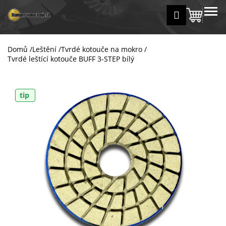
K
Přejít
MENU
Přihlášení
na
Nákup
o
Zpět
Zpět
obsah
š
košík
í
Domů
/
Leštění
/
Tvrdé kotouče na mokro
/
C
k
Tvrdé leštící kotouče BUFF 3-STEP bílý
o
p
o
tip
t
ř
e
b
u
j
e
t
e
n