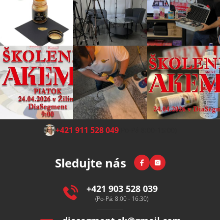
Z
+421 911 528 049
(Po-Pá 8:00-15:00)
á
p
Facebook
Instagram
Sledujte nás
a
t
í
+421 903 528 039
(Po-Pá: 8:00 - 16:30)