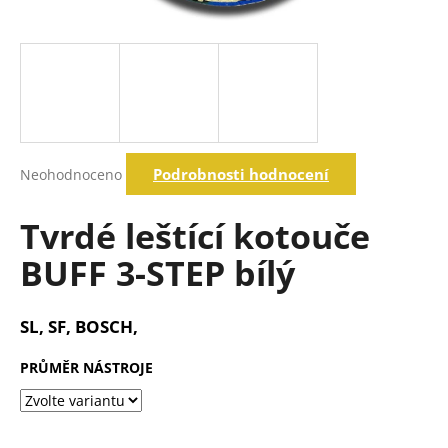
a
j
í
t
?
Průměrné
Podrobnosti hodnocení
Neohodnoceno
hodnocení
produktu
Hledat
je
Tvrdé leštící kotouče
0,0
z
BUFF 3-STEP bílý
5
D
hvězdiček.
o
p
SL, SF, BOSCH,
o
r
PRŮMĚR NÁSTROJE
u
č
u