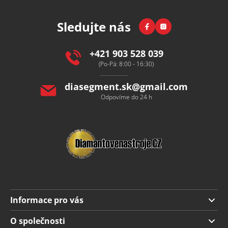
á
p
Facebook
Instagram
Sledujte nás
a
t
í
+421 903 528 039
(Po-Pá: 8:00 - 16:30)
diasegment.sk
@
gmail.com
Odpovíme do 24 h
Informace pro vás
Doprava a platba
O společnosti