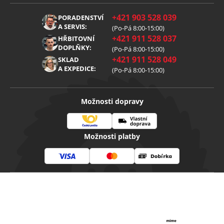
Obchodní podmínky
O nás
+421 903 528 039
PORADENSTVÍ
Reklamace
Kariéra
A SERVIS:
(Po-Pá 8:00-15:00)
+421 911 528 037
Zpracování osobních údajů
HŘBITOVNÍ
Blog
DOPLŇKY:
(Po-Pá 8:00-15:00)
Cookies
Kontakt
+421 911 528 049
SKLAD
A EXPEDICE:
(Po-Pá 8:00-15:00)
Možnosti dopravy
Česká
Vlastní
Možnosti platby
pošta
doprava
Visa
Mastercard
Dobírka
Copyright 2026
Diamantovenastroje.cz
. Všechna práva
vyhrazena.
Vytvořil Shoptet
|
mime digital