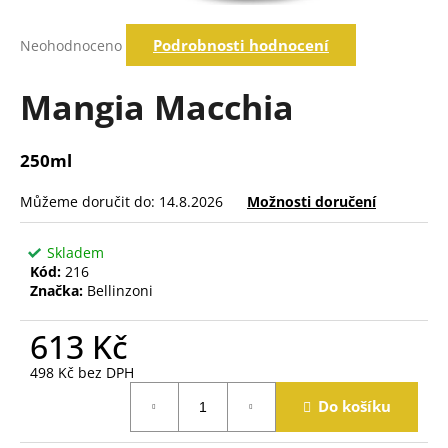
a
Průměrné
j
Podrobnosti hodnocení
Neohodnoceno
hodnocení
í
produktu
je
Mangia Macchia
t
0,0
?
z
5
250ml
hvězdiček.
Můžeme doručit do:
14.8.2026
Možnosti doručení
Hledat
Skladem
Kód:
216
D
Značka:
Bellinzoni
o
p
613 Kč
o
r
498 Kč bez DPH
u
Měrná
Do košíku
cena:
č
u