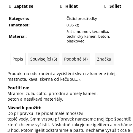
j
Zeptat se
Hlídat
Sdílet
e
m
Kategorie
:
Čistící prostředky
e
Hmotnost
:
0.35 kg
žula, mramor, keramika,
Materiál
:
technický kameň, betón,
pieskovec
Popis
Související (5)
Podobné (4)
Značka
Produkt na
odstranění
a
vyčištění
skvrn
z
kamene
(olej,
mastnota, káva, skvrna od kečupu...)
.
Použití na:
Mramor,
žula,
cotto
,
přírodní a umělý
kámen
,
beton
a
nasákavé
materiály
.
Návod k použití:
Do
přípravku
lze
přidat
malé
množství
teplé
vody.
5mm
vrstvu
přípravek
naneseme
(
nejlépe
špachtlí
)
které
chceme
vyčistit
.
Následně
zakryjeme
igelitem
a
necháme
3
hod
.
Potom
igelit
odstraníme
a
pastu
necháme
vysušit
cca
8-