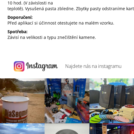
10
hod
.
(
V
závislosti
na
teplotě
)
.
Vysušená
pasta
zbledne
.
Zbytky
pasty
odstraníme
kar
Doporučení:
Před aplikací
si
účinnost
otestujete
na
malém vzorku
.
Spotřeba:
Závisí
na velikosti
a typu
znečištění
kamene
.
Najdete nás na
instagramu