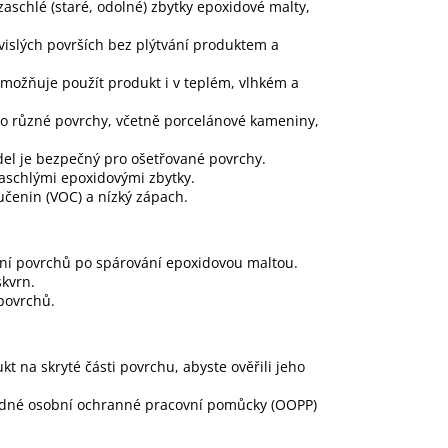
i zaschlé (staré, odolné) zbytky epoxidové malty,
 svislých površích bez plýtvání produktem a
možňuje použít produkt i v teplém, vlhkém a
pro různé povrchy, včetně porcelánové kameniny,
el je bezpečný pro ošetřované povrchy.
 zaschlými epoxidovými zbytky.
učenin (VOC) a nízký zápach.
tění povrchů po spárování epoxidovou maltou.
kvrn.
 povrchů.
t na skryté části povrchu, abyste ověřili jeho
hodné osobní ochranné pracovní pomůcky (OOPP)