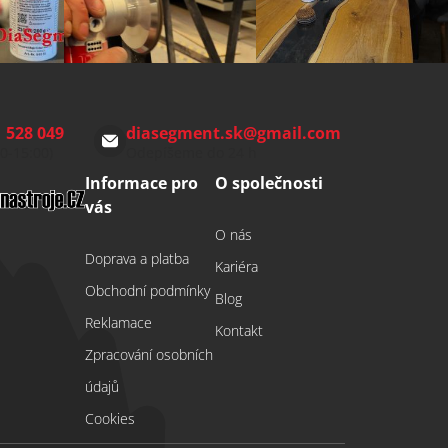
 528 049
diasegment.sk
@
gmail.com
00-15:00)
Odepíšeme do 24 h
Informace pro
O společnosti
vás
O nás
Doprava a platba
Kariéra
Obchodní podmínky
Blog
Reklamace
Kontakt
Zpracování osobních
údajů
Cookies