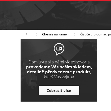
K
Přejít
na
o
Zpět
obsah
do
š
obchodu
í
Broušení
Leštění
Řezání
k
Domů
Chemie na kámen
Čističe pro domácí po
P
o
s
t
Domluvte si s námi videohovor a
r
provedeme Vás naším skladem,
detailně předvedeme produkt
,
a
který Vás zajíma
n
n
Zobrazit více
í
p
a