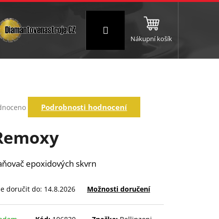
Přihlášení
Nákupní košík
NC a frézování
Brusné a leštící válce
Štokování
rné
Podrobnosti hodnocení
dnoceno
ení
tu
Remoxy
aňovač epoxidových skvrn
ek.
 doručit do:
14.8.2026
Možnosti doručení