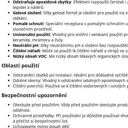
Odstraňuje epoxidové zbytky
: Efektivní rozpouští čerstvé 
lepidel a nátěrů.
Gelové složení
: Díky gelové formě je ideální pro použití na
stékání.
Pomalé schnutí
: Speciální receptura s pomalým schnutím u
slunečním prostředí.
Univerzální použití
: Vhodný pro vnitřní i venkovní použití 
keramiky, mramoru a žuly.
Neutrální pH:
Díky neutrálnímu pH a složení bez rozpouštěd
Čištění nářadí
: Může se použít ik čištění nářadí a strojů se
Nízký obsah VOC
: Má nízký obsah těkavých organických slo
Oblasti použití
Odstranění zbytků po instalaci: Ideální pro důkladné vyčiš
Odolné skvrny: Vhodný k odstranění odolných epoxidových s
Čištění povrchů: Používá se k čištění vodorovných i svislých
Bezpečnostní upozornění
Otestujte před použitím: Vždy před použitím otestujte produk
odolnost.
Ochranné prostředky: Při používání je důležité používat v
a přečíst si bezpečnostní list.
Uchovávejte mimo dosah dětí