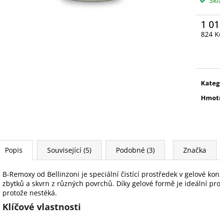
Sk
1 01
824 K
Měrn
cena:
Kateg
Hmot
Popis
Související (5)
Podobné (3)
Značka
B-Remoxy od Bellinzoni je speciální čistící prostředek v gelové ko
zbytků a skvrn z různých povrchů. Díky gelové formě je ideální pro 
protože nestéká.
Klíčové vlastnosti