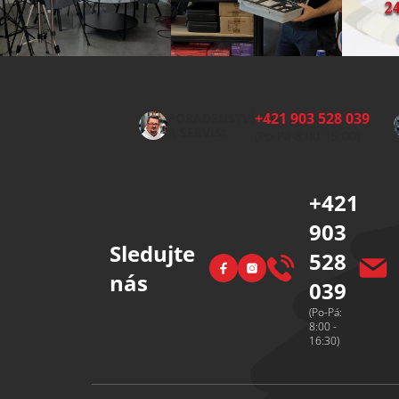
Z
á
p
+421 903 528 039
PORADENSTVÍ
a
A SERVIS:
(Po-Pá 8:00-15:00)
t
í
+421
903
Sledujte
528
Facebook
Instagram
nás
039
(Po-Pá:
8:00 -
16:30)