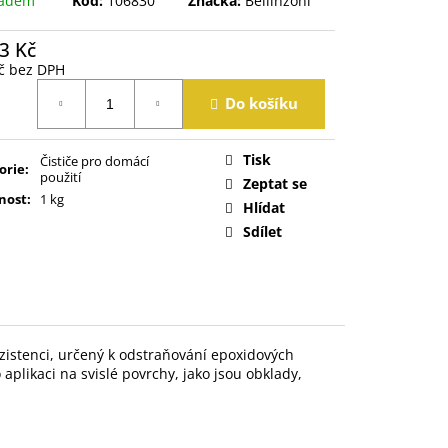
ladem
Kód:
106830
Značka:
Bellinzoni
3 Kč
č bez DPH
á
Do košíku
Tisk
Čističe pro domácí
orie
:
použití
Zeptat se
nost
:
1 kg
Hlídat
Sdílet
nzistenci, určený k odstraňování epoxidových
aplikaci na svislé povrchy, jako jsou obklady,