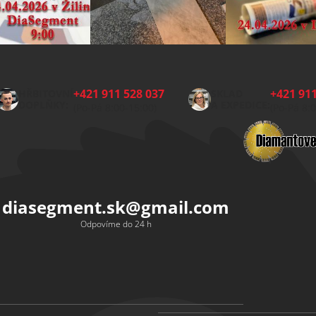
+421 911 528 037
+421 911
HŘBITOVNÍ
SKLAD
DOPLŇKY:
A EXPEDICE:
(Po-Pá 8:00-15:00)
(Po-Pá 8:
diasegment.sk
@
gmail.com
Odpovíme do 24 h