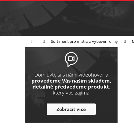
K
Přejít
na
o
Zpět
obsah
do
š
obchodu
í
Broušení
Leštění
Řezání
k
Domů
Sortiment pro mistra a vybavení dílny
M
P
o
s
t
Domluvte si s námi videohovor a
r
provedeme Vás naším skladem,
detailně předvedeme produkt
,
a
který Vás zajíma
n
n
Zobrazit více
í
p
a