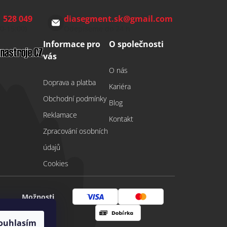
 528 049
diasegment.sk
@
gmail.com
00-15:00)
Odepíšeme do 24 h
Informace pro
O společnosti
vás
O nás
Doprava a platba
Kariéra
Obchodní podmínky
Blog
Reklamace
Kontakt
Zpracování osobních
údajů
Cookies
Možnosti
Visa
Mastercard
platby
ouhlasím
Dobírka