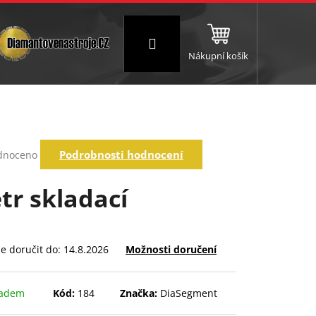
Přihlášení
Nákupní košík
NC a frézování
Brusné a leštící válce
Štokování
rné
Podrobnosti hodnocení
dnoceno
ení
tu
tr skladací
ek.
 doručit do:
14.8.2026
Možnosti doručení
ladem
Kód:
184
Značka:
DiaSegment