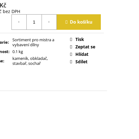
 Kč
č bez DPH
á
Do košíku
Tisk
Sortiment pro mistra a
orie
:
vybavení dílny
Zeptat se
nost
:
0.1 kg
Hlídat
kameník, obkladač,
se
:
Sdílet
stavbař, sochař