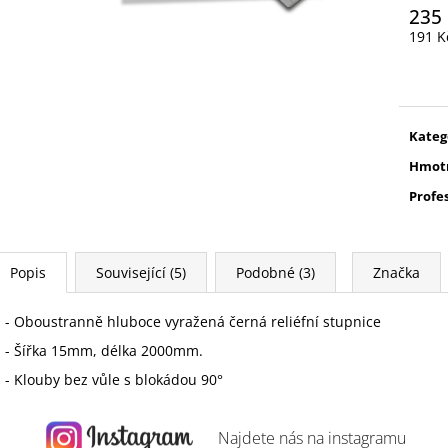
235
191 K
Měrn
cena:
Kateg
Hmot
Profe
Popis
Související (5)
Podobné (3)
Značka
- Oboustranně hluboce vyražená černá reliéfní stupnice
- Šířka 15mm, délka 2000mm.
- Klouby bez vůle s blokádou 90°
Najdete nás na
instagramu