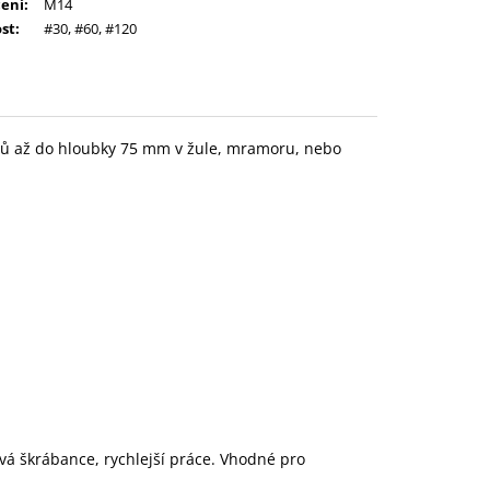
ení
:
M14
ost
:
#30, #60, #120
orů až do hloubky 75 mm v žule, mramoru, nebo
vá škrábance, rychlejší práce. Vhodné pro