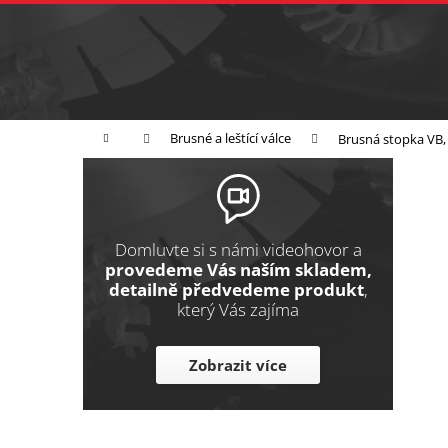
K
Přejít
na
o
Zpět
obsah
do
š
obchodu
í
Broušení
Leštění
Řezání
k
Domů
Brusné a leštící válce
Brusná stopka VB
P
o
s
t
Domluvte si s námi videohovor a
r
provedeme Vás naším skladem,
detailně předvedeme produkt
,
a
který Vás zajíma
n
n
Zobrazit více
í
p
a