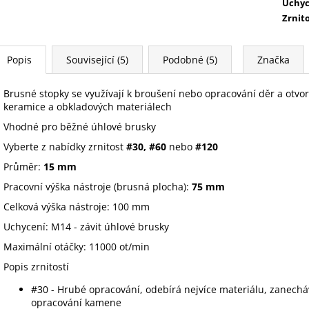
Uchyc
Zrnit
Popis
Související (5)
Podobné (5)
Značka
Brusné stopky se využívají k broušení nebo opracování děr a otv
keramice a obkladových materiálech
Vhodné pro běžné úhlové brusky
Vyberte z nabídky zrnitost
#30, #60
nebo
#120
Průměr:
15 mm
Pracovní výška nástroje (brusná plocha):
75 mm
Celková výška nástroje: 100 mm
Uchycení: M14 - závit úhlové brusky
Maximální otáčky: 11000 ot/min
Popis zrnitostí
#30 - Hrubé opracování, odebírá nejvíce materiálu, zanechá
opracování kamene