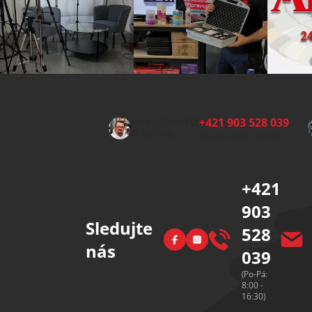
Z
á
p
+421 903 528 039
PORADENSTVÍ
a
A SERVIS:
(Po-Pá 8:00-15:00)
t
í
+421
903
Sledujte
528
Facebook
Instagram
nás
039
(Po-Pá:
8:00 -
16:30)