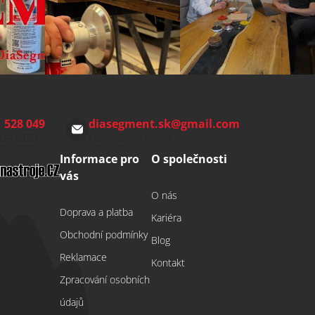
 528 049
diasegment.sk
@
gmail.com
00-15:00)
Odepíšeme do 24 h
Informace pro
O společnosti
vás
O nás
Doprava a platba
Kariéra
Obchodní podmínky
Blog
Reklamace
Kontakt
Zpracování osobních
údajů