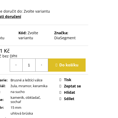
 doručit do:
Zvolte variantu
ti doručení
e
Kód:
Zvolte
Značka:
ntu
variantu
DiaSegment
1 Kč
č bez DPH
á
Do košíku
Tisk
orie
:
Brusné a leštící válce
iál
:
žula, mramor, keramika
Zeptat se
:
na sucho
Hlídat
kameník, obkladač,
Sdílet
se
:
sochař
ěr
:
15 mm
uhlová brúska