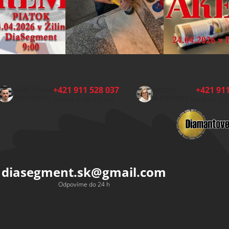
+421 911 528 037
+421 911
HŘBITOVNÍ
SKLAD
DOPLŇKY:
A EXPEDICE:
(Po-Pá 8:00-15:00)
(Po-Pá 8:
diasegment.sk
@
gmail.com
Odpovíme do 24 h