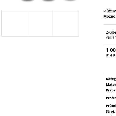
Můžeme
Možnos
Zvolt
varia
1 00
814 K
Měrn
cena:
Kateg
Mater
Práce
Profe
Prům
Stroj
: