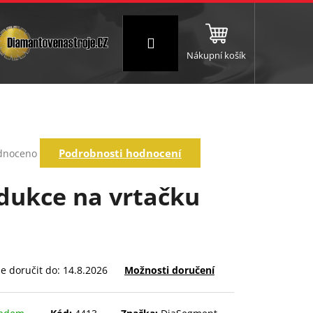
Přihlášení
Nákupní košík
NC a frézování
Brusné a leštící válce
Štokování
rné
Podrobnosti hodnocení
dnoceno
ení
tu
dukce na vrtačku
ek.
 doručit do:
14.8.2026
Možnosti doručení