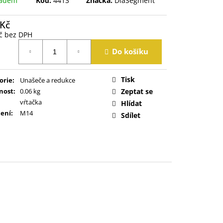
ladem
Kód:
4413
Značka:
DiaSegment
 Kč
č bez DPH
á
Do košíku
Tisk
orie
:
Unašeče a redukce
nost
:
0.06 kg
Zeptat se
vŕtačka
Hlídat
ení
:
M14
Sdílet