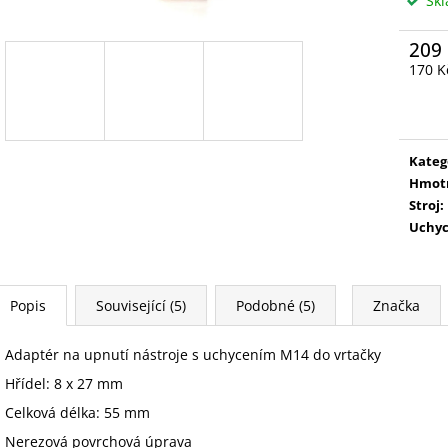
Sk
209
170 K
Měrn
cena:
Kateg
Hmot
Stroj
:
Uchyc
Popis
Související (5)
Podobné (5)
Značka
Adaptér na upnutí nástroje s uchycením M14 do vrtačky
Hřídel: 8 x 27 mm
Celková délka: 55 mm
Nerezová povrchová úprava