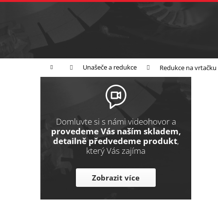
K
Přejít
na
o
Zpět
obsah
do
š
obchodu
í
Broušení
Leštění
Řezání
k
Domů
Unašeče a redukce
Redukce na vrtačku
P
o
s
t
Domluvte si s námi videohovor a
r
provedeme Vás naším skladem,
detailně předvedeme produkt
,
a
který Vás zajíma
n
n
Zobrazit více
í
p
a