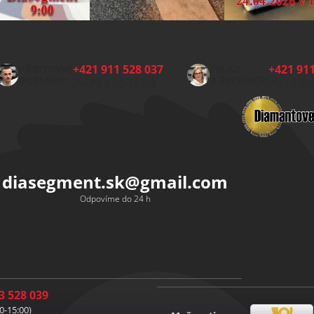
+421 911 528 037
+421 911
HŘBITOVNÍ
SKLAD
DOPLŇKY:
A EXPEDICE:
(Po-Pá 8:00-15:00)
(Po-Pá 8:
diasegment.sk
@
gmail.com
Odpovíme do 24 h
3 528 039
0-15:00)