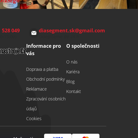
 528 049
diasegment.sk
@
gmail.com
00-15:00)
Odepíšeme do 24 h
Informace pro
O společnosti
vás
O nás
Doprava a platba
Kariéra
Obchodní podmínky
Blog
Reklamace
Kontakt
Zpracování osobních
údajů
Cookies