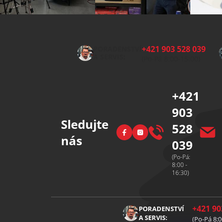
Z
á
p
+421 903 528 039
PORADENSTVÍ
a
A SERVIS:
(Po-Pá 8:00-15:00)
t
í
+421
903
Sledujte
528
Facebook
Instagram
nás
039
(Po-Pá:
8:00 -
16:30)
+421 90
PORADENSTVÍ
A SERVIS:
(Po-Pá 8:0