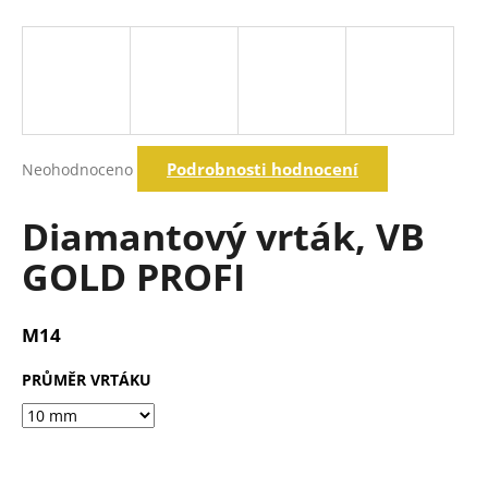
a
j
í
t
?
Průměrné
Podrobnosti hodnocení
Neohodnoceno
hodnocení
produktu
je
Diamantový vrták, VB
Hledat
0,0
z
GOLD PROFI
5
hvězdiček.
D
o
M14
p
o
PRŮMĚR VRTÁKU
r
u
č
u