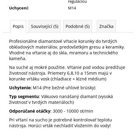
reguláciou
Uchycení
:
M14
Popis
Související (5)
Podobné (5)
Značka
Profesionálne diamantové vŕtacie korunky do tvrdých
obkladových materiálov, predovšetkým gresu a keramiky.
Vhodné na vŕtanie aj do skla, mramoru a technického
kameňa.
Na suché aj mokré použitie. Vŕtanie pod vodou predlžuje
životnosť nástroja. Priemery 6,8,10 a 15mm majú v
korunke vrtáku vosk (chladiace + klzné médium)
Uchytenie:
M14 (Pre bežné uhlové brúsky)
Typ segmentu
: Vákuovo nanášaný diamant (vysoká
životnosť v tvrdých materiáloch)
Odporúčané otáčky
: 3000 - 10000 ot/min
Pri vŕtaní na sucho je potrebné kontrolovať teplotu
nástroja. Horúci vrták nechladiť vložením do vody!