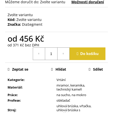
j
Můžeme doručit do:
Zvolte variantu
Možnosti doručení
e
m
Zvolte variantu
e
Kód:
Zvolte variantu
Značka:
DiaSegment
od
456 Kč
od
371 Kč
bez DPH
Měrná
Do košíku
cena:
Zeptat se
Hlídat
Sdílet
Kategorie
:
Vrtání
mramor, keramika,
Materiál
:
technický kameň
Práce
:
na sucho, na mokro
Profese
:
obkladač
uhlová brúska, vŕtačka,
Stroj
:
uhlová brúska s