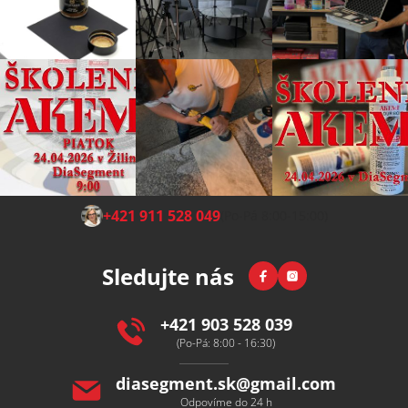
Z
+421 911 528 049
(Po-Pá 8:00-15:00)
á
p
Facebook
Instagram
Sledujte nás
a
t
í
+421 903 528 039
(Po-Pá: 8:00 - 16:30)
diasegment.sk
@
gmail.com
Odpovíme do 24 h