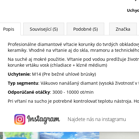
Uchyc
Popis
Související (5)
Podobné (5)
Značka
Profesionálne diamantové vŕtacie korunky do tvrdých obkladov
keramiky. Vhodné na vŕtanie aj do skla, mramoru a technické
Na suché aj mokré použitie. Vŕtanie pod vodou predlžuje život
korunke vrtáku vosk (chladiace + klzné médium)
Uchytenie:
M14 (Pre bežné uhlové brúsky)
Typ segmentu
: Vákuovo nanášaný diamant (vysoká životnosť v 
Odporúčané otáčky
: 3000 - 10000 ot/min
Pri vŕtaní na sucho je potrebné kontrolovať teplotu nástroja. H
Najdete nás na
instagramu