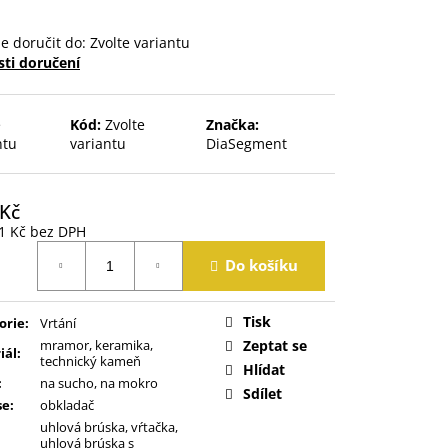
 doručit do:
Zvolte variantu
ti doručení
e
Kód:
Zvolte
Značka:
ntu
variantu
DiaSegment
 Kč
1 Kč
bez DPH
á
Do košíku
Tisk
orie
:
Vrtání
mramor, keramika,
Zeptat se
iál
:
technický kameň
Hlídat
:
na sucho, na mokro
Sdílet
se
:
obkladač
uhlová brúska, vŕtačka,
uhlová brúska s