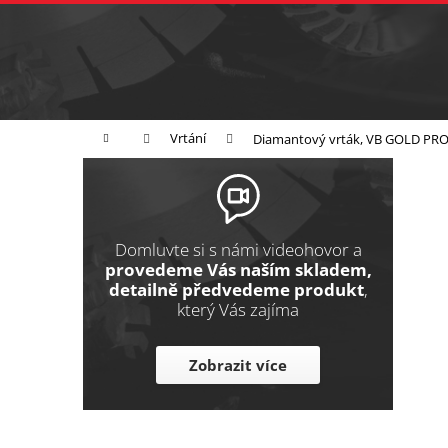
K
Přejít
na
o
Zpět
obsah
do
š
obchodu
í
Broušení
Leštění
Řezání
k
Domů
Vrtání
Diamantový vrták, VB GOLD PRO
P
o
s
t
Domluvte si s námi videohovor a
r
provedeme Vás naším skladem,
detailně předvedeme produkt
,
a
který Vás zajíma
n
n
Zobrazit více
í
p
a