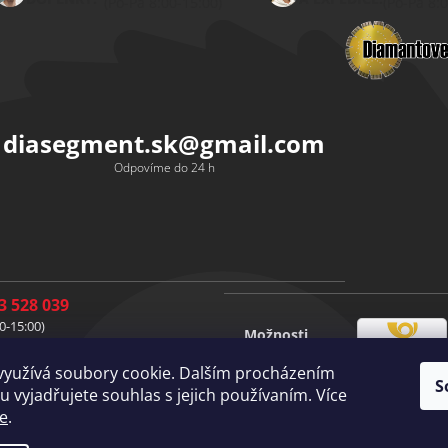
(Po-Pá 8:00-15:00)
(Po-Pá 8:
diasegment.sk
@
gmail.com
Odpovíme do 24 h
3 528 039
0-15:00)
Možnosti
1 528 037
Česká
dopravy
0-15:00)
využívá soubory cookie. Dalším procházením
pošta
S
1 528 049
Vlastní
 vyjadřujete souhlas s jejich používaním. Více
doprava
0-15:00)
e
.