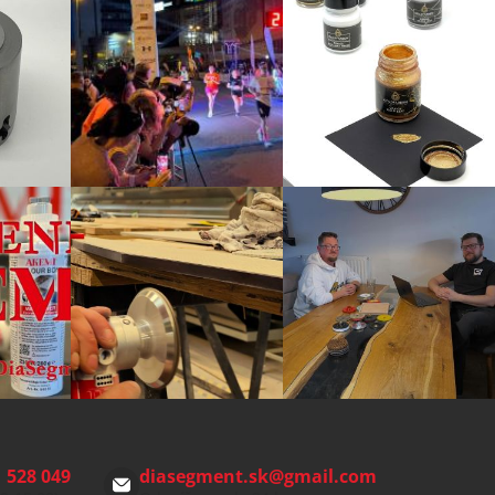
 528 049
diasegment.sk
@
gmail.com