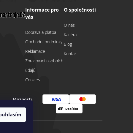
00-15:00)
Odepíšeme do 24 h
Informace pro
O společnosti
vás
O nás
Doprava a platba
Kariéra
Obchodní podmínky
Blog
Reklamace
Kontakt
Zpracování osobních
údajů
Cookies
Možnosti
Visa
Mastercard
platby
ouhlasím
Dobírka