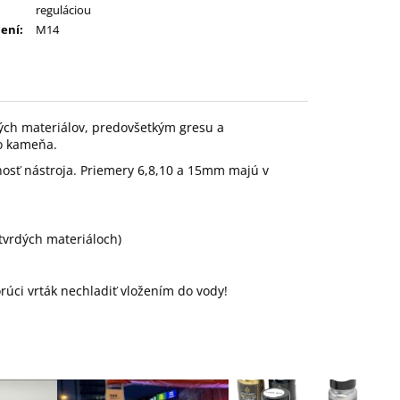
reguláciou
ení
:
M14
ých materiálov, predovšetkým gresu a
ho kameňa.
nosť nástroja. Priemery 6,8,10 a 15mm majú v
tvrdých materiáloch)
orúci vrták nechladiť vložením do vody!