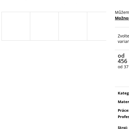
Můžeme
Možnos
Zvolt
varia
od
456
od
37
Měrn
cena:
Kateg
Mater
Práce
Profe
Stroj
: