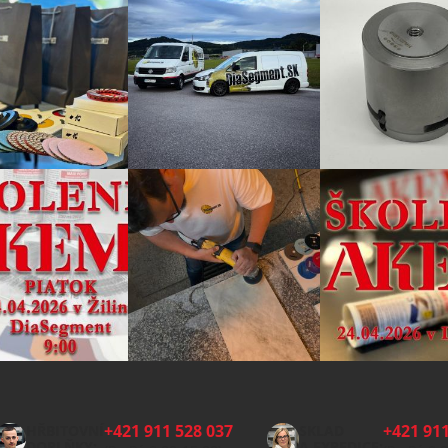
+421 911 528 037
+421 911
HŘBITOVNÍ
SKLAD
DOPLŇKY:
A EXPEDICE: