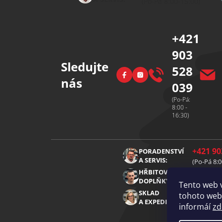
a
(Po-Pá 8:00-15:00)
t
í
+421
903
Sledujte
528
Facebook
Instagram
nás
039
(Po-Pá:
8:00 -
16:30)
+421 90
PORADENSTVÍ
A SERVIS:
(Po-Pá 8:0
+421 91
HŘBITOVNÍ
DOPLŇKY:
(Po-Pá 8:0
Tento web 
+421 91
SKLAD
tohoto webu
A EXPEDICE:
(Po-Pá 8:0
informáí
zd