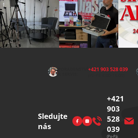
Z
á
p
+421 903 528 039
PORADENSTVÍ
a
A SERVIS:
(Po-Pá 8:00-15:00)
t
í
+421
903
Sledujte
528
Facebook
Instagram
nás
039
(Po-Pá: