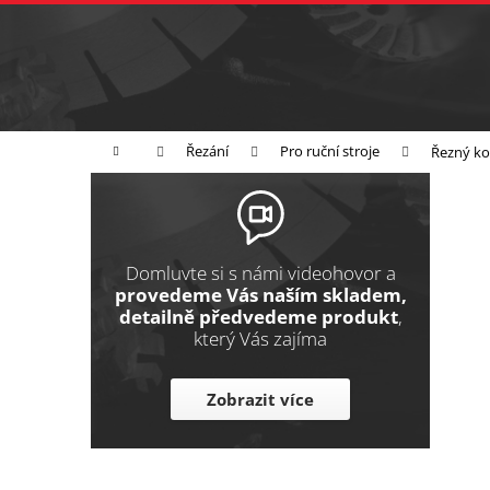
K
Přejít
na
o
Zpět
obsah
do
š
obchodu
í
Broušení
Leštění
Řezání
k
Domů
Řezání
Pro ruční stroje
Řezný ko
P
o
s
t
Domluvte si s námi videohovor a
r
provedeme Vás naším skladem,
detailně předvedeme produkt
,
a
který Vás zajíma
n
n
Zobrazit více
í
p
a