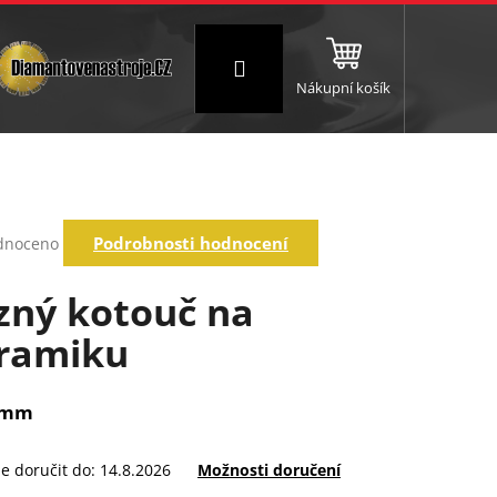
Přihlášení
Nákupní košík
NC a frézování
Brusné a leštící válce
Štokování
rné
Podrobnosti hodnocení
dnoceno
ení
tu
zný kotouč na
ramiku
ek.
3mm
 doručit do:
14.8.2026
Možnosti doručení