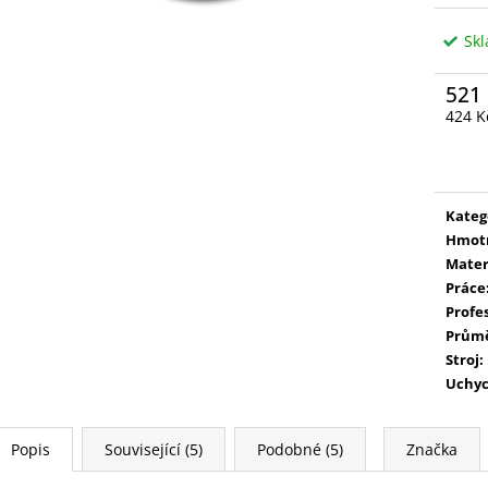
Sk
521
424 K
Měrn
cena:
Kateg
Hmot
Mater
Práce
Profe
Prům
Stroj
:
Uchyc
Popis
Související (5)
Podobné (5)
Značka