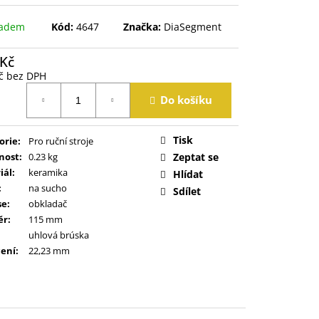
ladem
Kód:
4647
Značka:
DiaSegment
 Kč
č bez DPH
á
Do košíku
Tisk
orie
:
Pro ruční stroje
nost
:
0.23 kg
Zeptat se
iál
:
keramika
Hlídat
:
na sucho
Sdílet
se
:
obkladač
ěr
:
115 mm
uhlová brúska
ení
:
22,23 mm