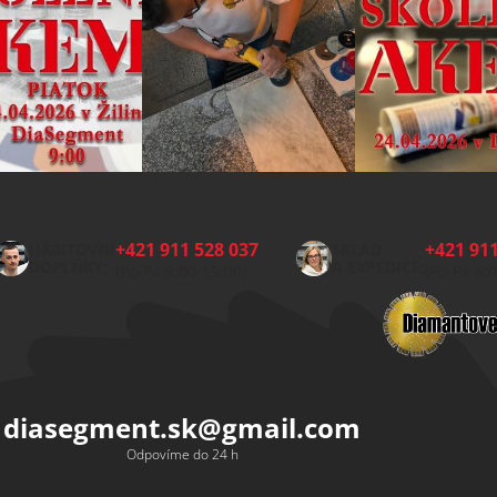
+421 911 528 037
+421 911
HŘBITOVNÍ
SKLAD
DOPLŇKY:
A EXPEDICE:
(Po-Pá 8:00-15:00)
(Po-Pá 8:
diasegment.sk
@
gmail.com
Odpovíme do 24 h