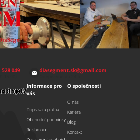
 528 049
diasegment.sk
@
gmail.com
00-15:00)
Odepíšeme do 24 h
Informace pro
O společnosti
vás
O nás
Doprava a platba
Kariéra
Obchodní podmínky
Blog
Reklamace
Kontakt
Zpracování osobních