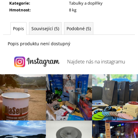
j
Kategorie
:
Tabulky a doplňky
e
Hmotnost
:
8 kg
m
e
Popis
Související (5)
Podobné (5)
Popis produktu není dostupný
Najdete nás na
instagramu