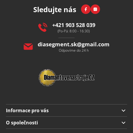
p
Facebook
Instagram
Sledujte nás
a
t
í
+421 903 528 039
(Po-Pá: 8:00 - 16:30)
diasegment.sk
@
gmail.com
Odpovíme do 24 h
Informace pro vás
Doprava a platba
O společnosti
Obchodní podmínky