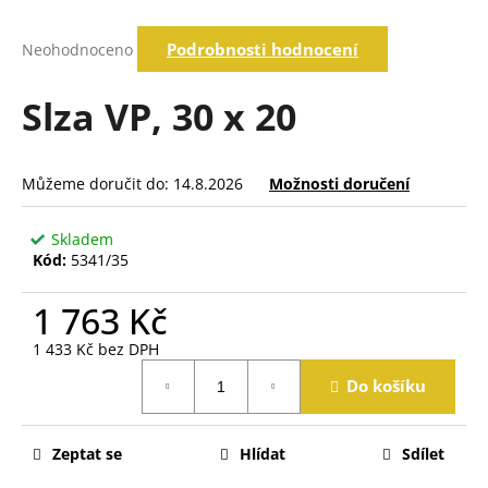
a
Průměrné
j
Podrobnosti hodnocení
Neohodnoceno
hodnocení
í
produktu
je
Slza VP, 30 x 20
t
0,0
?
z
5
hvězdiček.
Můžeme doručit do:
14.8.2026
Možnosti doručení
Hledat
Skladem
Kód:
5341/35
D
1 763 Kč
o
1 433 Kč bez DPH
p
Měrná
o
Do košíku
cena:
r
u
č
Zeptat se
Hlídat
Sdílet
u