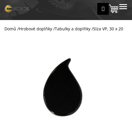
K
Přejít
MENU
Přihlášení
na
Nákup
o
Zpět
Zpět
obsah
š
košík
í
Domů
/
Hrobové doplňky
/
Tabulky a doplňky
/
Slza VP, 30 x 20
C
k
o
p
o
t
ř
e
b
u
j
e
t
e
n