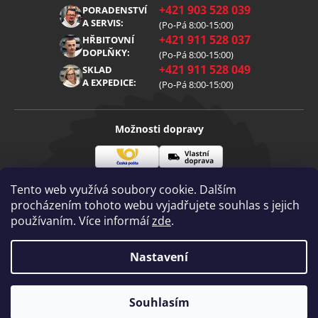
O nás
+421 903 528 039
PORADENSTVÍ
Reklamace
Kariéra
A SERVIS:
(Po-Pá 8:00-15:00)
+421 911 528 037
Zpracování osobních údajů
HŘBITOVNÍ
Blog
DOPLŇKY:
(Po-Pá 8:00-15:00)
Cookies
Kontakt
+421 911 528 049
SKLAD
A EXPEDICE:
(Po-Pá 8:00-15:00)
Možnosti dopravy
Česká
Vlastní
Možnosti platby
pošta
doprava
Tento web využívá soubory cookie. Dalším
procházením tohoto webu vyjadřujete souhlas s jejich
používaním. Více informáí
zde
.
Visa
Mastercard
Dobírka
Copyright 2026
Nastavení
Diamantovenastroje.cz
. Všechna práva
vyhrazena.
Vytvořil Shoptet
|
mime digital
Souhlasím