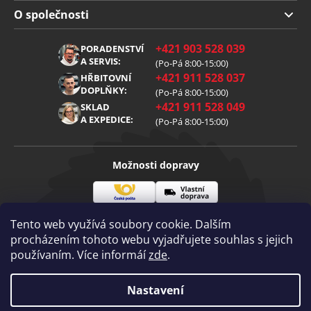
Doprava a platba
O společnosti
Obchodní podmínky
O nás
+421 903 528 039
PORADENSTVÍ
Reklamace
Kariéra
A SERVIS:
(Po-Pá 8:00-15:00)
+421 911 528 037
Zpracování osobních údajů
HŘBITOVNÍ
Blog
DOPLŇKY:
(Po-Pá 8:00-15:00)
Cookies
Kontakt
+421 911 528 049
SKLAD
A EXPEDICE:
(Po-Pá 8:00-15:00)
Možnosti dopravy
Česká
Vlastní
Možnosti platby
pošta
doprava
Tento web využívá soubory cookie. Dalším
procházením tohoto webu vyjadřujete souhlas s jejich
používaním. Více informáí
zde
.
Visa
Mastercard
Dobírka
Copyright 2026
Nastavení
Diamantovenastroje.cz
. Všechna práva