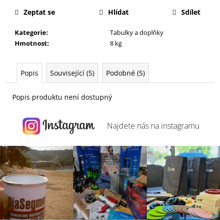
j
Zeptat se
Hlídat
Sdílet
e
m
Kategorie
:
Tabulky a doplňky
e
Hmotnost
:
8 kg
Popis
Související (5)
Podobné (5)
Popis produktu není dostupný
Najdete nás na
instagramu