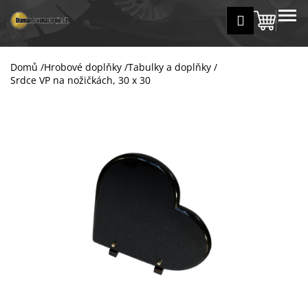
K
Přejít
MENU
Přihlášení
na
Nákup
o
Zpět
Zpět
obsah
š
košík
í
Domů
/
Hrobové doplňky
/
Tabulky a doplňky
/
C
k
Srdce VP na nožičkách, 30 x 30
o
p
o
t
ř
e
b
u
j
e
t
e
n