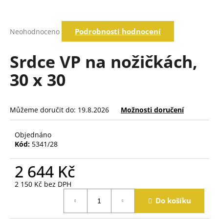
a
j
Průměrné
Podrobnosti hodnocení
Neohodnoceno
í
hodnocení
produktu
t
je
Srdce VP na nožičkách,
?
0,0
z
30 x 30
5
hvězdiček.
Hledat
Můžeme doručit do:
19.8.2026
Možnosti doručení
Objednáno
D
Kód:
5341/28
o
p
2 644 Kč
o
r
2 150 Kč bez DPH
u
Měrná
Do košíku
č
cena:
u