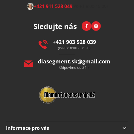
Z
+421 911 528 049
(Po-Pá 8:00-15:00)
á
p
Facebook
Instagram
Sledujte nás
a
t
í
+421 903 528 039
(Po-Pá: 8:00 - 16:30)
diasegment.sk
@
gmail.com
Odpovíme do 24 h
Informace pro vás