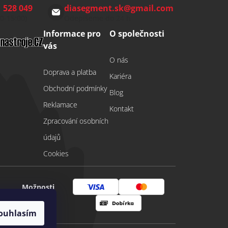
 528 049
diasegment.sk
@
gmail.com
00-15:00)
Odepíšeme do 24 h
Informace pro
O společnosti
vás
O nás
Doprava a platba
Kariéra
Obchodní podmínky
Blog
Reklamace
Kontakt
Zpracování osobních
údajů
Cookies
Možnosti
Visa
Mastercard
platby
ouhlasím
Dobírka