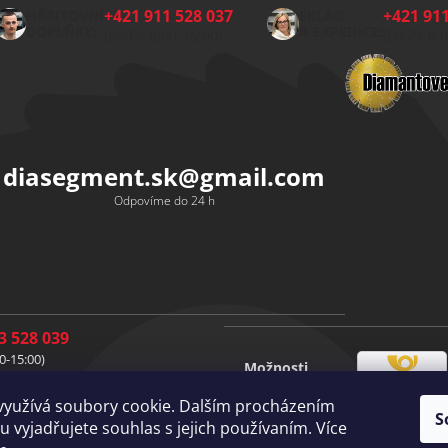
+421 911 528 037
+421 911
HŘBITOVNÍ
SKLAD
DOPLŇKY:
A EXPEDICE:
(Po-Pá 8:00-15:00)
(Po-Pá 8:
diasegment.sk
@
gmail.com
Odpovíme do 24 h
3 528 039
0-15:00)
Možnosti
1 528 037
Česká
dopravy
0-15:00)
využívá soubory cookie. Dalším procházením
pošta
S
1 528 049
Vlastní
 vyjadřujete souhlas s jejich používaním. Více
doprava
0-15:00)