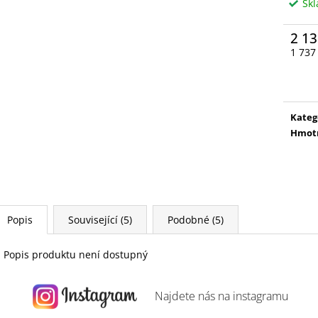
Sk
2 13
1 737
Měrn
cena:
Kateg
Hmot
Popis
Související (5)
Podobné (5)
Popis produktu není dostupný
Najdete nás na
instagramu