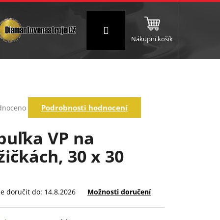
Přihlášení
Nákupní košík
NC a frézování
Brusné a leštící válce
Štokování
rné
Podrobnosti hodnocení
dnoceno
ení
tu
buľka VP na
žičkách, 30 x 30
ek.
 doručit do:
14.8.2026
Možnosti doručení