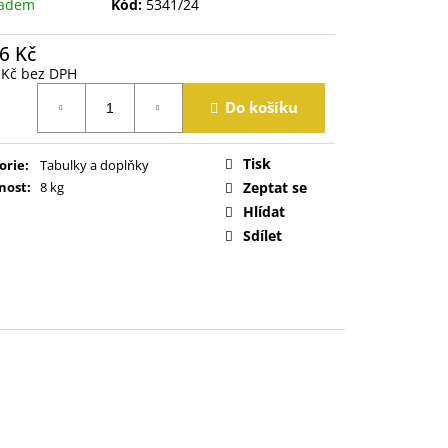
ladem
Kód:
5341/24
6 Kč
 Kč bez DPH
á
Do košíku
Tisk
orie
:
Tabulky a doplňky
nost
:
8 kg
Zeptat se
Hlídat
Sdílet