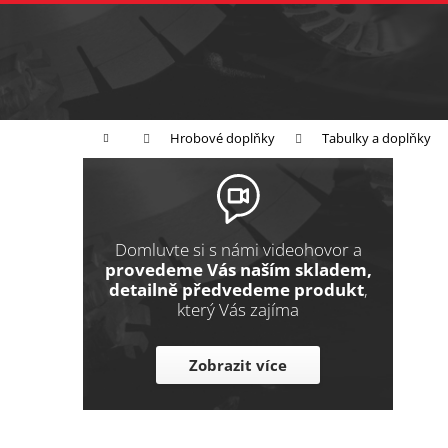
K
Přejít
na
o
Zpět
obsah
do
š
obchodu
í
Broušení
Leštění
Řezání
k
Domů
Hrobové doplňky
Tabulky a doplňky
P
o
s
t
Domluvte si s námi videohovor a
r
provedeme Vás naším skladem,
detailně předvedeme produkt
,
a
který Vás zajíma
n
n
Zobrazit více
í
p
a