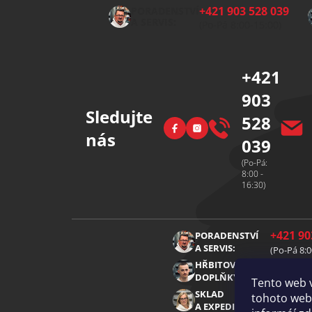
p
+421 903 528 039
PORADENSTVÍ
a
A SERVIS:
(Po-Pá 8:00-15:00)
t
í
+421
903
Sledujte
528
Facebook
Instagram
nás
039
(Po-Pá:
8:00 -
16:30)
+421 90
PORADENSTVÍ
A SERVIS:
(Po-Pá 8:0
+421 91
HŘBITOVNÍ
DOPLŇKY:
(Po-Pá 8:0
Tento web 
+421 91
SKLAD
tohoto webu
A EXPEDICE:
(Po-Pá 8:0